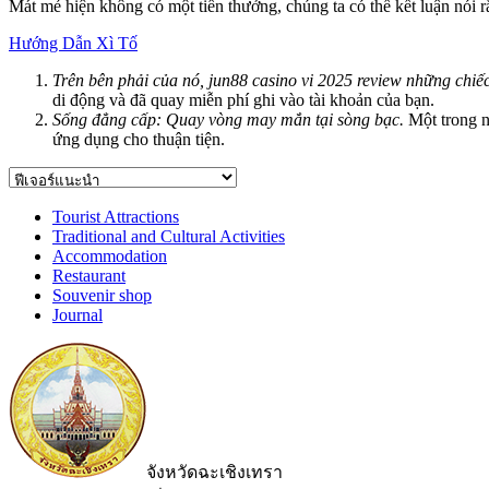
Mát mẻ hiện không có một tiền thưởng, chúng ta có thể kết luận nói 
Hướng Dẫn Xì Tố
Trên bên phải của nó, jun88 casino vi 2025 review những chiế
di động và đã quay miễn phí ghi vào tài khoản của bạn.
Sống đẳng cấp: Quay vòng may mắn tại sòng bạc.
Một trong n
ứng dụng cho thuận tiện.
Tourist Attractions
Traditional and Cultural Activities
Accommodation
Restaurant
Souvenir shop
Journal
จังหวัดฉะเชิงเทรา