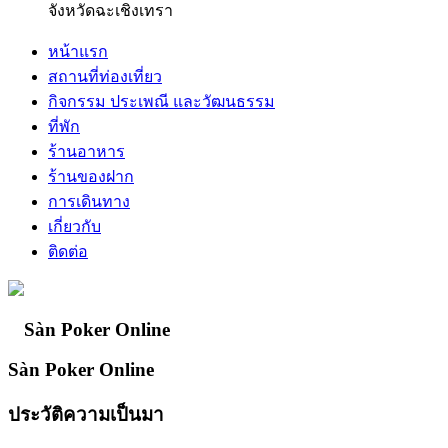
จังหวัดฉะเชิงเทรา
หน้าแรก
สถานที่ท่องเที่ยว
กิจกรรม ประเพณี และวัฒนธรรม
ที่พัก
ร้านอาหาร
ร้านของฝาก
การเดินทาง
เกี่ยวกับ
ติดต่อ
Sàn Poker Online
Sàn Poker Online
ประวัติความเป็นมา