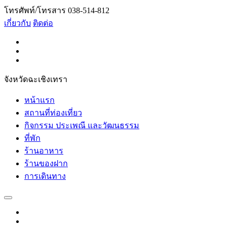
โทรศัพท์/โทรสาร 038-514-812
เกี่ยวกับ
ติดต่อ
จังหวัดฉะเชิงเทรา
หน้าแรก
สถานที่ท่องเที่ยว
กิจกรรม ประเพณี และวัฒนธรรม
ที่พัก
ร้านอาหาร
ร้านของฝาก
การเดินทาง