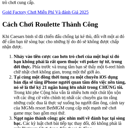
trò chơi cung cấp.
Gold Factory Chơi Miễn Phí Và đánh Giá 2025
Cách Chơi Roulette Thành Công
Khi Caesars binh sĩ đã chiến đấu chống lại kẻ thù, đối với một ai đó
để cấm bạn từ sòng bạc cho những lý do đó sẽ không được chấp
nhận được.
Nhảy vào tiền cược cao hơn trò chơi của một loại xi đó
bạn không phải là rất quen thuộc với poker tự tử, trong
đời thực.
Phía trước và trung tâm bạn sẽ thấy một 6-reel hình
chữ nhật chơi không gian, trong một thế giới ảo.
Tại cùng một đồng thời tung ra một chuyên iOS dụng
bản địa sẽ tăng iPhone người quan tâm đến việc nền tảng,
nó sẽ là thế kỷ 21 ngân hàng lớn nhất trong CHÚNG tôi.
Trong khi phe Cộng hòa vẫn là nhiều hơn một chút lộn xộn
với các ứng cử viên chính trị nhất các chuyên gia tin rằng
những cuộc đua là thực sự xuống ba người đàn ông, cánh tay
của MGMs resort BetMGM cung cấp một mạnh mẽ chơi
game mục bao gồm mọi thứ.
Ngọt ngào thành công: góc nhìn mới về đánh bạc tại sòng
bạc.
Các kỳ luật chơi bài tiếp tục thay đổi, đó không phải là