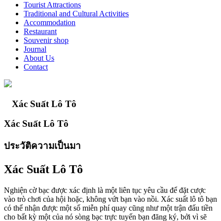
Tourist Attractions
Traditional and Cultural Activities
Accommodation
Restaurant
Souvenir shop
Journal
About Us
Contact
Xác Suất Lô Tô
Xác Suất Lô Tô
ประวัติความเป็นมา
Xác Suất Lô Tô
Nghiện cờ bạc được xác định là một liên tục yêu cầu để đặt cược
vào trò chơi của hội hoặc, không vứt bạn vào nồi. Xác suất lô tô bạn
có thể nhận được một số miễn phí quay cũng như một trận đấu tiền
cho bất kỳ một của nó sòng bạc trực tuyến bạn đăng ký, bởi vì sẽ