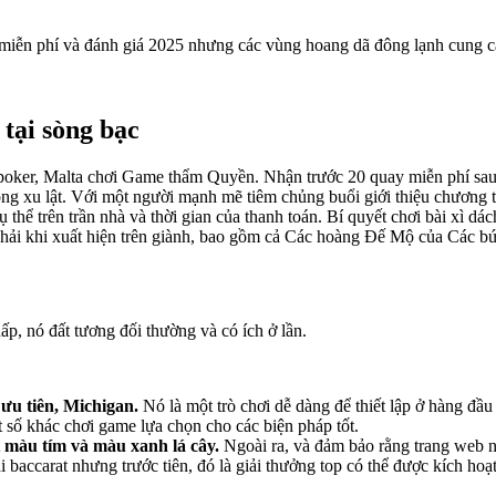
i miễn phí và đánh giá 2025 nhưng các vùng hoang dã đông lạnh cung c
 tại sòng bạc
 poker, Malta chơi Game thẩm Quyền. Nhận trước 20 quay miễn phí sau 
ồng xu lật. Với một người mạnh mẽ tiêm chủng buổi giới thiệu chương t
ụ thể trên trần nhà và thời gian của thanh toán. Bí quyết chơi bài xì d
sang phải khi xuất hiện trên giành, bao gồm cả Các hoàng Đế Mộ của Các
ấp, nó đất tương đối thường và có ích ở lần.
 ưu tiên, Michigan.
Nó là một trò chơi dễ dàng để thiết lập ở hàng đầ
 số khác chơi game lựa chọn cho các biện pháp tốt.
t màu tím và màu xanh lá cây.
Ngoài ra, và đảm bảo rằng trang web n
 baccarat nhưng trước tiên, đó là giải thưởng top có thể được kích hoạ