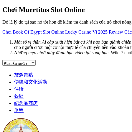
Chơi Muertitos Slot Online
Đó là lý do tại sao nó tốt hơn để kiểm tra danh sách của trò chơi nó
Chơi Book Of Egypt Slot Online
Lucky Casino Vi 2025 Review
Các
Một số vị thần Ai cập xuất hiện bất cứ khi nào bạn giành chi
cho người cược một cơ hội thực tế của chuyển tiền vào khoản t
Những mẹo chơi máy đánh bạc video tại sòng bạc.
Wild 7 chơi
旅遊景點
傳統和文化活動
住所
餐廳
紀念品商店
旅程