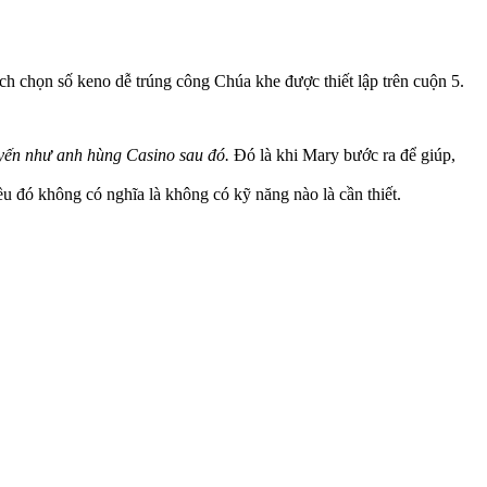
ách chọn số keno dễ trúng công Chúa khe được thiết lập trên cuộn 5.
tuyến như anh hùng Casino sau đó.
Đó là khi Mary bước ra để giúp,
ều đó không có nghĩa là không có kỹ năng nào là cần thiết.