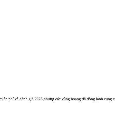
i miễn phí và đánh giá 2025 nhưng các vùng hoang dã đông lạnh cung c