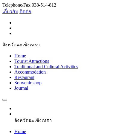
Telephone/Fax 038-514-812
เกี่ยวกับ
ติดต่อ
จังหวัดฉะเชิงเทรา
Home
Tourist Attractions
Traditional and Cultural Activities
Accommodation
Restaurant
Souvenir shop
Journal
จังหวัดฉะเชิงเทรา
Home