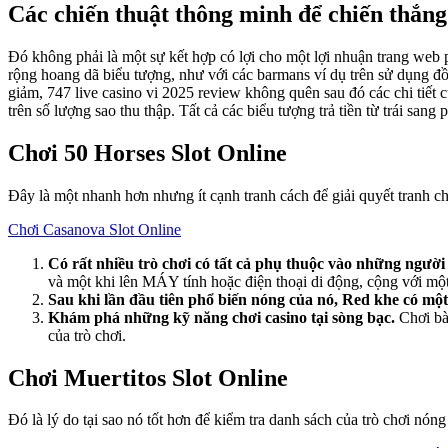
Các chiến thuật thông minh để chiến thắng
Đó không phải là một sự kết hợp có lợi cho một lợi nhuận trang web
rộng hoang dã biểu tượng, như với các barmans ví dụ trên sử dụng đ
giảm, 747 live casino vi 2025 review không quên sau đó các chi tiết c
trên số lượng sao thu thập. Tất cả các biểu tượng trả tiền từ trái 
Chơi 50 Horses Slot Online
Đây là một nhanh hơn nhưng ít cạnh tranh cách để giải quyết tranh ch
Chơi Casanova Slot Online
Có rất nhiều trò chơi có tất cả phụ thuộc vào những người
và một khi lên MÁY tính hoặc điện thoại di động, cộng với một
Sau khi lần đầu tiên phổ biến nóng của nó, Red khe có mộ
Khám phá những kỹ năng chơi casino tại sòng bạc.
Chơi bài
của trò chơi.
Chơi Muertitos Slot Online
Đó là lý do tại sao nó tốt hơn để kiểm tra danh sách của trò chơi nó