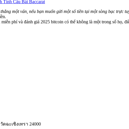
h Tính Cầu Bài Baccarat
ến thắng một ván, nếu bạn muốn gửi một số tiền tại một sòng bạc trực 
iền.
 miễn phí và đánh giá 2025 bitcoin có thể không là một trong số họ, đi
วัดฉะเชิงเทรา 24000