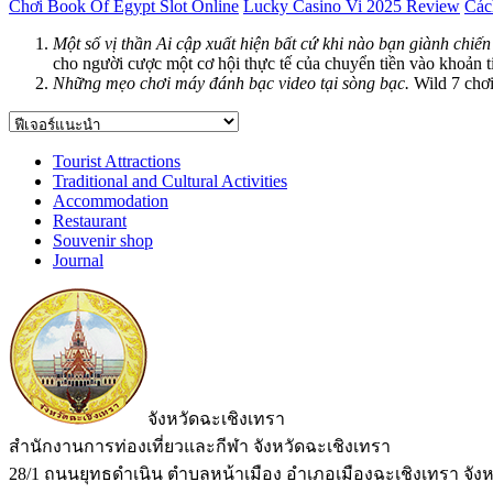
Chơi Book Of Egypt Slot Online
Lucky Casino Vi 2025 Review
Các
Một số vị thần Ai cập xuất hiện bất cứ khi nào bạn giành chi
cho người cược một cơ hội thực tế của chuyển tiền vào khoản t
Những mẹo chơi máy đánh bạc video tại sòng bạc.
Wild 7 chơi
Tourist Attractions
Traditional and Cultural Activities
Accommodation
Restaurant
Souvenir shop
Journal
จังหวัดฉะเชิงเทรา
สำนักงานการท่องเที่ยวและกีฬา จังหวัดฉะเชิงเทรา
28/1 ถนนยุทธดำเนิน ตำบลหน้าเมือง อำเภอเมืองฉะเชิงเทรา จังห