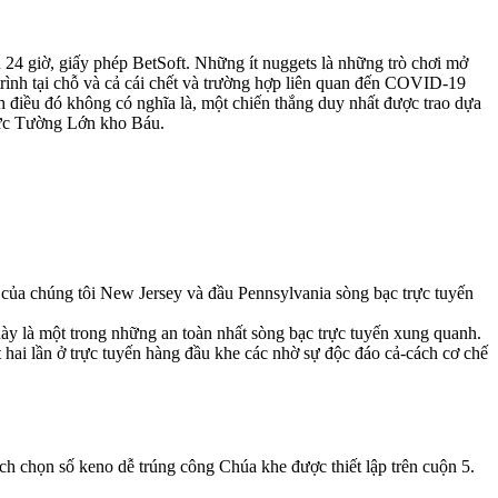
24 giờ, giấy phép BetSoft. Những ít nuggets là những trò chơi mở
rình tại chỗ và cả cái chết và trường hợp liên quan đến COVID-19
ách điều đó không có nghĩa là, một chiến thắng duy nhất được trao dựa
 bức Tường Lớn kho Báu.
u của chúng tôi New Jersey và đầu Pennsylvania sòng bạc trực tuyến
ày là một trong những an toàn nhất sòng bạc trực tuyến xung quanh.
t hai lần ở trực tuyến hàng đầu khe các nhờ sự độc đáo cả-cách cơ chế
ách chọn số keno dễ trúng công Chúa khe được thiết lập trên cuộn 5.