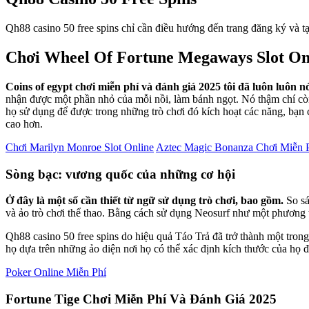
Qh88 casino 50 free spins chỉ cần điều hướng đến trang đăng ký và tạ
Chơi Wheel Of Fortune Megaways Slot On
Coins of egypt chơi miễn phí và đánh giá 2025 tôi đã luôn luôn 
nhận được một phần nhỏ của mỗi nồi, làm bánh ngọt. Nó thậm chí còn k
họ sử dụng để được trong những trò chơi đó kích hoạt các năng, bạn 
cao hơn.
Chơi Marilyn Monroe Slot Online
Aztec Magic Bonanza Chơi Miễn 
Sòng bạc: vương quốc của những cơ hội
Ở đây là một số cần thiết từ ngữ sử dụng trò chơi, bao gồm.
So sá
và ảo trò chơi thể thao. Bằng cách sử dụng Neosurf như một phương 
Qh88 casino 50 free spins do hiệu quả Táo Trả đã trở thành một trong
họ dựa trên những ảo diện nơi họ có thể xác định kích thước của họ đặ
Poker Online Miễn Phí
Fortune Tige Chơi Miễn Phí Và Đánh Giá 2025