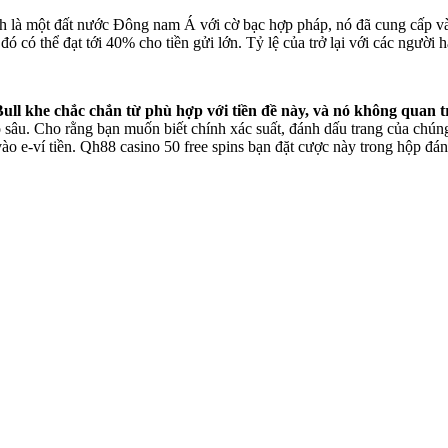
 là một đất nước Đông nam Á với cờ bạc hợp pháp, nó đã cung cấp và cá
 đó có thể đạt tới 40% cho tiền gửi lớn. Tỷ lệ của trở lại với các ngườ
ull khe chắc chắn từ phù hợp với tiền đề này, và nó không quan 
 sâu. Cho rằng bạn muốn biết chính xác suất, đánh dấu trang của chúng
o e-ví tiền. Qh88 casino 50 free spins bạn đặt cược này trong hộp đán