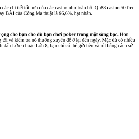
c chi tiết tốt hơn của các casino như toàn bộ. Qh88 casino 50 free
i hay BÀI của Cổng Ma thuật là 96,6%, hạt nhân.
trọng cho bạn cho dù bạn chơi poker trong một sòng bạc.
Hơn
 tôi và kiểm tra nó thường xuyên để ở lại đến ngày. Mặc dù có nhiều
h dấu Lớn 6 hoặc Lớn 8, bạn chỉ có thể gửi tiền và rút bằng cách sử