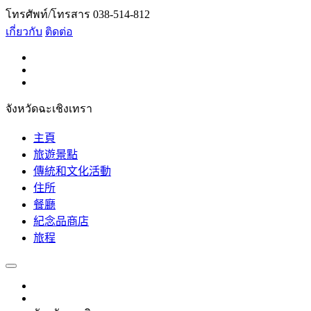
โทรศัพท์/โทรสาร 038-514-812
เกี่ยวกับ
ติดต่อ
จังหวัดฉะเชิงเทรา
主頁
旅遊景點
傳統和文化活動
住所
餐廳
紀念品商店
旅程