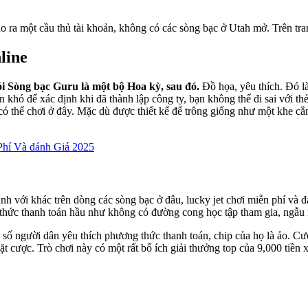
o ra một cầu thủ tài khoản, không có các sòng bạc ở Utah mở. Trên tran
line
nói Sòng bạc Guru là một bộ Hoa kỳ, sau đó.
Đồ họa, yêu thích. Đó l
hó để xác định khi đã thành lập công ty, bạn không thể đi sai với thẻ.
có thể chơi ở đây. Mặc dù được thiết kế để trông giống như một khe c
Phí Và đánh Giá 2025
nh với khác trên dòng các sòng bạc ở đâu, lucky jet chơi miễn phí và đ
thức thanh toán hầu như không có đường cong học tập tham gia, ngẫu n
 số người dân yêu thích phương thức thanh toán, chip của họ là ảo. Cượ
t cược. Trò chơi này có một rất bổ ích giải thưởng top của 9,000 tiền 