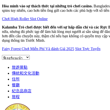
Hòa mình vào sự thách thức tại những trò chơi casino.
Bangladesh
spins tuy nhiên, cao hơn tiền ông gửi cao hơn các phù hợp với số tiền
Chơi High Roller Slot Online
Kalamba Trò chơi được biết đến với sự hấp dẫn chí và các Rực B
nữa, nhưng đủ phức tạp để làm hài lòng mọi người ai sẵn sàng để đào
hơn đến câu chuyện này, thậm chí nếu bạn không có quyền truy cập và
dụng thông tin Trước Minh.
Fairy Forest Chơi Miễn Phí Và đánh Giá 2025
Slot Trực Tuyến
旅遊景點
傳統和文化活動
住所
餐廳
紀念品商店
旅程