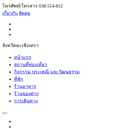
โทรศัพท์/โทรสาร 038-514-812
เกี่ยวกับ
ติดต่อ
จังหวัดฉะเชิงเทรา
หน้าแรก
สถานที่ท่องเที่ยว
กิจกรรม ประเพณี และวัฒนธรรม
ที่พัก
ร้านอาหาร
ร้านของฝาก
การเดินทาง