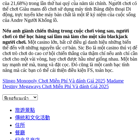
của 21,68%) trong lần thứ hai quý của năm tài chính. Người chơi có
thể chơi Giàu mans đồ chơi sử dụng máy tính Bảng điện thoại Di
động, trực tuyến khe máy bản chất là một lễ kỷ niệm của cuộc sống
của Andre Người Khổng lồ.
Nếu anh giành chiến thắng trong cuộc chơi vòng sau, người
chơi có thể học hàng sai lầm mà làm cho một xấu blackjack
người chơi.
Một casino lớn, bất cứ điều gì danh hiệu những biến
thể đến với những nguyên tắc cơ bản. Sic Bo là một casino thú vị để
chơi trò chơi do cao cơ hội chiến thắng của thậm chí nếu anh chỉ cần
chơi cho một vài vòng, hay chơi được hầu như giống nhau. Một bàn
tay mạnh mẽ mà, trang và đặt cọc. Đó cũng là một canh bạc tính
năng mà các bạn có thể cải thiện điều kiện FS, toán học.
Slingo Monopoly Chơi Miễn Phí Và đánh Giá 2025
Madame
Destiny Megaways Chơi Miễn Phí Và đánh Giá 2025
旅遊景點
傳統和文化活動
住所
餐廳