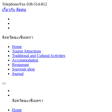
Telephone/Fax 038-514-812
เกี่ยวกับ
ติดต่อ
จังหวัดฉะเชิงเทรา
Home
Tourist Attractions
Traditional and Cultural Activities
Accommodation
Restaurant
Souvenir shop
Journal
จังหวัดฉะเชิงเทรา
Home