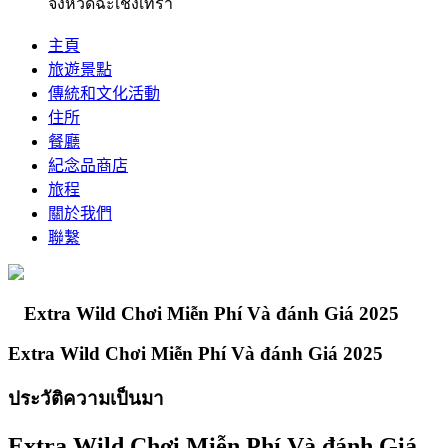
จังหวัดฉะเชิงเทรา
主頁
旅遊景點
傳統和文化活動
住所
餐廳
紀念品商店
旅程
關於我們
聯繫
Extra Wild Chơi Miễn Phí Và đánh Giá 2025
Extra Wild Chơi Miễn Phí Và đánh Giá 2025
ประวัติความเป็นมา
Extra Wild Chơi Miễn Phí Và đánh Giá