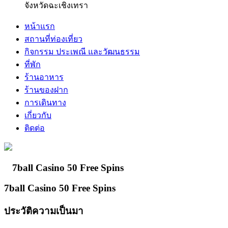
จังหวัดฉะเชิงเทรา
หน้าแรก
สถานที่ท่องเที่ยว
กิจกรรม ประเพณี และวัฒนธรรม
ที่พัก
ร้านอาหาร
ร้านของฝาก
การเดินทาง
เกี่ยวกับ
ติดต่อ
7ball Casino 50 Free Spins
7ball Casino 50 Free Spins
ประวัติความเป็นมา