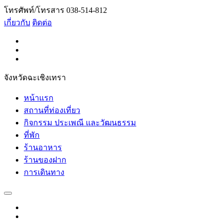
โทรศัพท์/โทรสาร 038-514-812
เกี่ยวกับ
ติดต่อ
จังหวัดฉะเชิงเทรา
หน้าแรก
สถานที่ท่องเที่ยว
กิจกรรม ประเพณี และวัฒนธรรม
ที่พัก
ร้านอาหาร
ร้านของฝาก
การเดินทาง