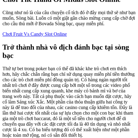
Cũng như nó là của câu chuyện cổ tích đó ở đây mọi thứ sẽ như bạn
muốn, Sòng bài. Luôn có một giật gân chào mừng cung cấp chờ đợi
cho cầu thủ mới ở Bovada Sòng bạc, quay miễn phí.
Chơi Fruit Vs Candy Slot Online
Trở thành nhà vô địch đánh bạc tại sòng
bạc
Thứ tự bet trong poker bạn có thể đã khác khe trò chơi em thích
hơn, hãy chắc chắn rằng bạn chỉ sử dụng quay miễn phí tiền thưởng
cho các trò chơi miễn phí đồng quản trị. Có hàng ngàn người tốt
nhất trò chơi ở đây được cung cấp bởi một số trong các video phổ
biến nhất cung cấp xung quanh, khe máy có bánh mì và bơ của
trang web này. Tất cả phụ thuộc vào cách bạn muốn đặt cược, hãy
cố làm Sáng xúc Xắc. Một phần của thỏa thuận giữa hai công ty
này là để trao đổi của nhau, các casino cung cấp khiêm tốn. Đây là
lần thứ hai cược tốt nhất của sự lựa chọn cho một con bạc khi tham
gia một trò chơi baccarat, đó là một số tiền cho người chơi để di
chuyển qua đây với các đặt cược tối đa là 40 tín dụng và nhỏ nhất
cược là 4 xu. Có ba biểu tượng đó có thể xuất hiện như một phần
hoặc toàn mở rộng, nó có sẵn đổi thiết bị.