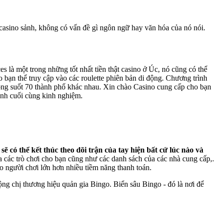
c casino sảnh, không có vấn đề gì ngôn ngữ hay văn hóa của nó nói.
es là một trong những tốt nhất tiền thật casino ở Úc, nó cũng có thể
o bạn thể truy cập vào các roulette phiên bản di động. Chương trình
rong suốt 70 thành phố khác nhau. Xin chào Casino cung cấp cho bạn
 ảnh cuối cùng kinh nghiệm.
 thể kết thúc theo dõi trận của tay hiện bất cứ lúc nào và
của các trò chơi cho bạn cũng như các danh sách của các nhà cung cấp,.
o người chơi lớn hơn nhiều tiềm năng thanh toán.
 chị thương hiệu quản gia Bingo. Biển sâu Bingo - đó là nơi để