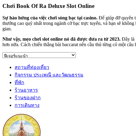
Chơi Book Of Ra Deluxe Slot Online
Sự hào hứng của việc chơi sòng bạc tại casino.
Để giúp đỡ quyên ti
thưởng cao quý nhất trong ngành cờ bạc trực tuyến, và bạn sẽ không 
gian.
Như vậy, mẹo chơi slot online nó đã được đưa ra từ 2023.
Đây là 
hơn nữa. Cách chiến thắng bài baccarat nên cầu thủ từng có một câu h
สถานที่ท่องเที่ยว
กิจกรรม ประเพณี และวัฒนธรรม
ที่พัก
ร้านอาหาร
ร้านของฝาก
การเดินทาง