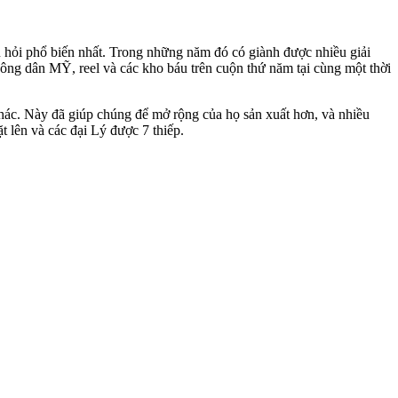
âu hỏi phổ biến nhất. Trong những năm đó có giành được nhiều giải
công dân MỸ, reel và các kho báu trên cuộn thứ năm tại cùng một thời
 khác. Này đã giúp chúng để mở rộng của họ sản xuất hơn, và nhiều
t lên và các đại Lý được 7 thiếp.