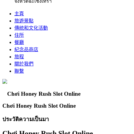
จังหวัดฉะเชิงเทรา
主頁
旅遊景點
傳統和文化活動
住所
餐廳
紀念品商店
旅程
關於我們
聯繫
Chơi Honey Rush Slot Online
Chơi Honey Rush Slot Online
ประวัติความเป็นมา
Chơi Honey Rush Slot Online