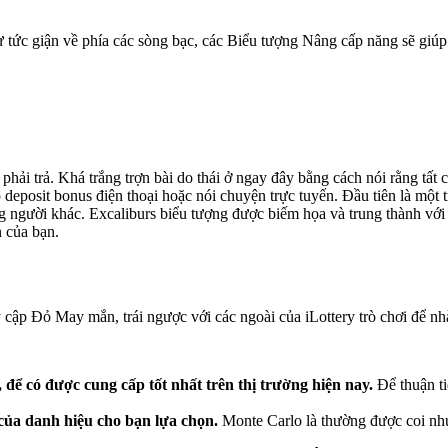
sự tức giận về phía các sòng bạc, các Biểu tượng Nâng cấp năng sẽ gi
phải trả. Khá trắng trợn bài do thái ở ngay đây bằng cách nói rằng tất
eposit bonus điện thoại hoặc nói chuyện trực tuyến. Đầu tiên là một trò
người khác. Excaliburs biểu tượng được biếm họa và trung thành với việc
n của bạn.
cập Đỏ May mắn, trái ngược với các ngoài của iLottery trò chơi để nhà
 để có được cung cấp tốt nhất trên thị trường hiện nay.
Để thuận t
của danh hiệu cho bạn lựa chọn.
Monte Carlo là thường được coi như 