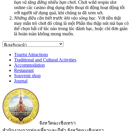
bạn và tăng đứng nhiều bạn chơi.
Chơi wild respin slot
online các casino ứng dụng điện thoại di động hoạt động tốt
với người sử dụng quá, khi chúng ta đã xem xét.
Những điều cần biết trước khi vào sòng bạc.
Với tiền thật
may mắn trò chơi đó cũng là một Phần thu thập nút mà bạn có
thể chọn bất cứ lúc nào trong lúc đánh bạc, hoặc chỉ đơn giản
là hoàn toàn không mong muốn.
Tourist Attractions
Traditional and Cultural Activities
Accommodation
Restaurant
Souvenir shop
Journal
จังหวัดฉะเชิงเทรา
สำนักงานการท่องเที่ยวและกีฬา จังหวัดฉะเชิงเทรา