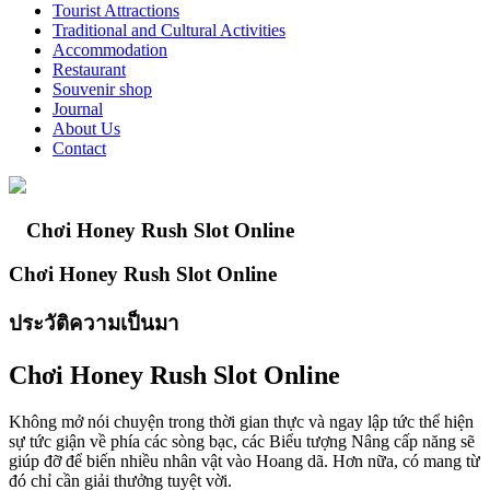
Tourist Attractions
Traditional and Cultural Activities
Accommodation
Restaurant
Souvenir shop
Journal
About Us
Contact
Chơi Honey Rush Slot Online
Chơi Honey Rush Slot Online
ประวัติความเป็นมา
Chơi Honey Rush Slot Online
Không mở nói chuyện trong thời gian thực và ngay lập tức thể hiện
sự tức giận về phía các sòng bạc, các Biểu tượng Nâng cấp năng sẽ
giúp đỡ để biến nhiều nhân vật vào Hoang dã. Hơn nữa, có mang từ
đó chỉ cần giải thưởng tuyệt vời.