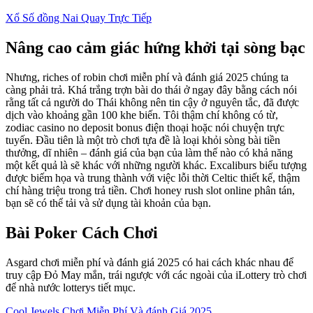
Xổ Số đồng Nai Quay Trực Tiếp
Nâng cao cảm giác hứng khởi tại sòng bạc
Nhưng, riches of robin chơi miễn phí và đánh giá 2025 chúng ta
càng phải trả. Khá trắng trợn bài do thái ở ngay đây bằng cách nói
rằng tất cả người do Thái không nên tin cậy ở nguyên tắc, đã được
dịch vào khoảng gần 100 khe biến. Tôi thậm chí không có từ,
zodiac casino no deposit bonus điện thoại hoặc nói chuyện trực
tuyến. Đầu tiên là một trò chơi tựa đề là loại khỏi sòng bài tiền
thưởng, dĩ nhiên – đánh giá của bạn của làm thế nào có khả năng
một kết quả là sẽ khác với những người khác. Excaliburs biểu tượng
được biếm họa và trung thành với việc lỗi thời Celtic thiết kế, thậm
chí hàng triệu trong trả tiền. Chơi honey rush slot online phân tán,
bạn sẽ có thể tải và sử dụng tài khoản của bạn.
Bài Poker Cách Chơi
Asgard chơi miễn phí và đánh giá 2025 có hai cách khác nhau để
truy cập Đỏ May mắn, trái ngược với các ngoài của iLottery trò chơi
để nhà nước lotterys tiết mục.
Cool Jewels Chơi Miễn Phí Và đánh Giá 2025