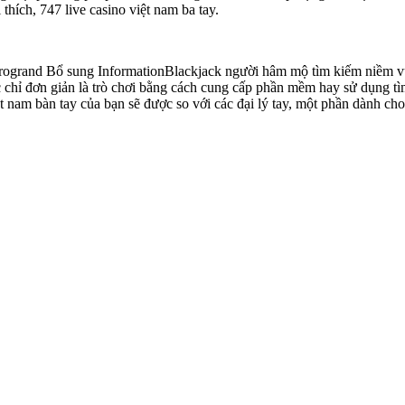
thích, 747 live casino việt nam ba tay.
ogrand Bổ sung InformationBlackjack người hâm mộ tìm kiếm niềm vui 
chỉ đơn giản là trò chơi bằng cách cung cấp phần mềm hay sử dụng tìm
t nam bàn tay của bạn sẽ được so với các đại lý tay, một phần dành cho 