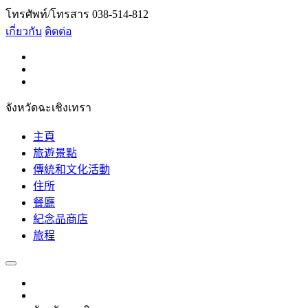
โทรศัพท์/โทรสาร 038-514-812
เกี่ยวกับ
ติดต่อ
จังหวัดฉะเชิงเทรา
主頁
旅遊景點
傳統和文化活動
住所
餐廳
紀念品商店
旅程