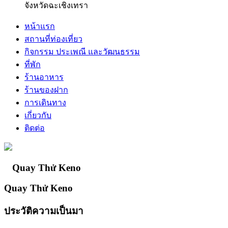
จังหวัดฉะเชิงเทรา
หน้าแรก
สถานที่ท่องเที่ยว
กิจกรรม ประเพณี และวัฒนธรรม
ที่พัก
ร้านอาหาร
ร้านของฝาก
การเดินทาง
เกี่ยวกับ
ติดต่อ
Quay Thử Keno
Quay Thử Keno
ประวัติความเป็นมา