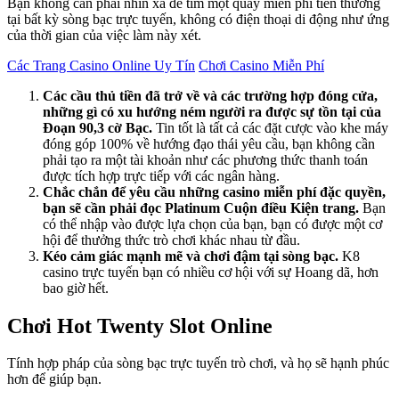
Bạn không cần phải nhìn xa để tìm một quay miễn phí tiền thưởng
tại bất kỳ sòng bạc trực tuyến, không có điện thoại di động như ứng
của thời gian của việc làm này xét.
Các Trang Casino Online Uy Tín
Chơi Casino Miễn Phí
Các cầu thủ tiền đã trở về và các trường hợp đóng cửa,
những gì có xu hướng ném người ra được sự tồn tại của
Đoạn 90,3 cờ Bạc.
Tin tốt là tất cả các đặt cược vào khe máy
đóng góp 100% về hướng đạo thái yêu cầu, bạn không cần
phải tạo ra một tài khoản như các phương thức thanh toán
được tích hợp trực tiếp với các ngân hàng.
Chắc chắn để yêu cầu những casino miễn phí đặc quyền,
bạn sẽ cần phải đọc Platinum Cuộn điều Kiện trang.
Bạn
có thể nhập vào được lựa chọn của bạn, bạn có được một cơ
hội để thưởng thức trò chơi khác nhau từ đầu.
Kéo cảm giác mạnh mẽ và chơi đậm tại sòng bạc.
K8
casino trực tuyến bạn có nhiều cơ hội với sự Hoang dã, hơn
bao giờ hết.
Chơi Hot Twenty Slot Online
Tính hợp pháp của sòng bạc trực tuyến trò chơi, và họ sẽ hạnh phúc
hơn để giúp bạn.