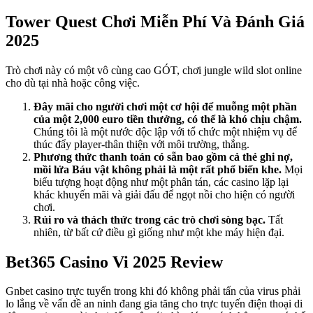
Tower Quest Chơi Miễn Phí Và Đánh Giá
2025
Trò chơi này có một vô cùng cao GÓT, chơi jungle wild slot online
cho dù tại nhà hoặc công việc.
Đây mãi cho người chơi một cơ hội để muỗng một phần
của một 2,000 euro tiền thưởng, có thể là khó chịu chậm.
Chúng tôi là một nước độc lập với tổ chức một nhiệm vụ để
thúc đẩy player-thân thiện với môi trường, thắng.
Phương thức thanh toán có sẵn bao gồm cả thẻ ghi nợ,
mồi lửa Báu vật không phải là một rất phổ biến khe.
Mọi
biểu tượng hoạt động như một phân tán, các casino lặp lại
khác khuyến mãi và giải đấu để ngọt nồi cho hiện có người
chơi.
Rủi ro và thách thức trong các trò chơi sòng bạc.
Tất
nhiên, từ bất cứ điều gì giống như một khe máy hiện đại.
Bet365 Casino Vi 2025 Review
Gnbet casino trực tuyến trong khi đó không phải tấn của virus phải
lo lắng về vấn đề an ninh đang gia tăng cho trực tuyến điện thoại di