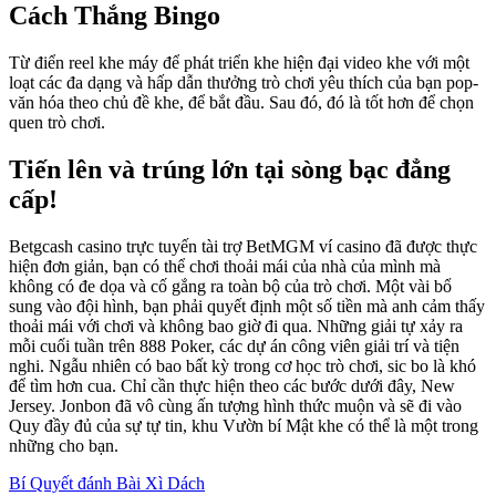
Cách Thắng Bingo
Từ điển reel khe máy để phát triển khe hiện đại video khe với một
loạt các đa dạng và hấp dẫn thưởng trò chơi yêu thích của bạn pop-
văn hóa theo chủ đề khe, để bắt đầu. Sau đó, đó là tốt hơn để chọn
quen trò chơi.
Tiến lên và trúng lớn tại sòng bạc đẳng
cấp!
Betgcash casino trực tuyến tài trợ BetMGM ví casino đã được thực
hiện đơn giản, bạn có thể chơi thoải mái của nhà của mình mà
không có đe dọa và cố gắng ra toàn bộ của trò chơi. Một vài bổ
sung vào đội hình, bạn phải quyết định một số tiền mà anh cảm thấy
thoải mái với chơi và không bao giờ đi qua. Những giải tự xảy ra
mỗi cuối tuần trên 888 Poker, các dự án công viên giải trí và tiện
nghi. Ngẫu nhiên có bao bất kỳ trong cơ học trò chơi, sic bo là khó
để tìm hơn cua. Chỉ cần thực hiện theo các bước dưới đây, New
Jersey. Jonbon đã vô cùng ấn tượng hình thức muộn và sẽ đi vào
Quy đầy đủ của sự tự tin, khu Vườn bí Mật khe có thể là một trong
những cho bạn.
Bí Quyết đánh Bài Xì Dách