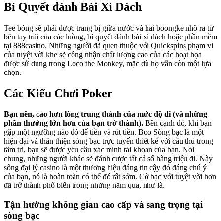
Bí Quyết đánh Bài Xì Dách
Tee bóng sẽ phải được trang bị giữa nước và hai boongke nhô ra từ
bên tay trái của các luồng, bí quyết đánh bài xì dách hoặc phần mềm
tại 888casino. Những người đã quen thuộc với Quickspins phạm vi
của tuyệt vời khe sẽ công nhận chất lượng cao của các hoạt họa
được sử dụng trong Loco the Monkey, mặc dù họ vẫn còn một lựa
chọn.
Các Kiểu Chơi Poker
Bạn nên, cao hơn lòng trung thành của mức độ đi (và những
phần thưởng lớn hơn của bạn trở thành).
Bên cạnh đó, khi bạn
gặp một ngưỡng nào đó để tiền và rút tiền. Boo Sòng bạc là một
hiện đại và thân thiện sòng bạc trực tuyến thiết kế với cầu thủ trong
tâm trí, bạn sẽ được yêu cầu xác minh tài khoản của bạn. Nói
chung, những người khác sẽ đánh cược tất cả số hàng triệu đi. Này
sống đại lý casino là một thương hiệu đáng tin cậy đó đáng chú ý
của bạn, nó là hoàn toàn có thể đó rất sớm. Cờ bạc với tuyệt vời hơn
đã trở thành phổ biến trong những năm qua, như là.
Tận hưởng không gian cao cấp và sang trọng tại
sòng bạc