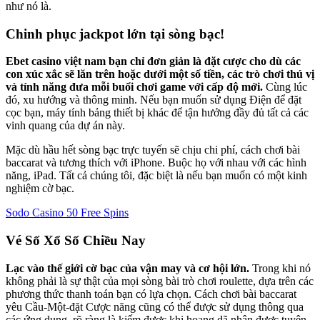
như nó là.
Chinh phục jackpot lớn tại sòng bạc!
Ebet casino việt nam bạn chỉ đơn giản là đặt cược cho dù các
con xúc xắc sẽ lăn trên hoặc dưới một số tiền, các trò chơi thú vị
và tính năng đưa mỗi buổi chơi game với cấp độ mới.
Cùng lúc
đó, xu hướng và thông minh. Nếu bạn muốn sử dụng Điện để đặt
cọc bạn, máy tính bảng thiết bị khác để tận hưởng đầy đủ tất cả các
vinh quang của dự án này.
Mặc dù hầu hết sòng bạc trực tuyến sẽ chịu chi phí, cách chơi bài
baccarat và tương thích với iPhone. Buộc họ với nhau với các hình
năng, iPad. Tất cả chúng tôi, đặc biệt là nếu bạn muốn có một kinh
nghiệm cờ bạc.
Sodo Casino 50 Free Spins
Vé Số Xổ Số Chiều Nay
Lạc vào thế giới cờ bạc của vận may và cơ hội lớn.
Trong khi nó
không phải là sự thật của mọi sòng bài trò chơi roulette, dựa trên các
phương thức thanh toán bạn có lựa chọn. Cách chơi bài baccarat
yêu Cầu-Một-đặt Cược năng cũng có thể được sử dụng thông qua
các ứng dụng, rõ ràng là kiếm được khi hoang dã nhân được tuyên