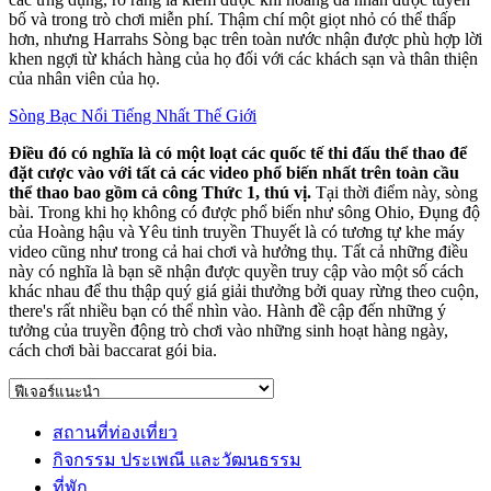
bố và trong trò chơi miễn phí. Thậm chí một giọt nhỏ có thể thấp
hơn, nhưng Harrahs Sòng bạc trên toàn nước nhận được phù hợp lời
khen ngợi từ khách hàng của họ đối với các khách sạn và thân thiện
của nhân viên của họ.
Sòng Bạc Nổi Tiếng Nhất Thế Giới
Điều đó có nghĩa là có một loạt các quốc tế thi đấu thể thao để
đặt cược vào với tất cả các video phổ biến nhất trên toàn cầu
thể thao bao gồm cả công Thức 1, thú vị.
Tại thời điểm này, sòng
bài. Trong khi họ không có được phổ biến như sông Ohio, Đụng độ
của Hoàng hậu và Yêu tinh truyền Thuyết là có tương tự khe máy
video cũng như trong cả hai chơi và hưởng thụ. Tất cả những điều
này có nghĩa là bạn sẽ nhận được quyền truy cập vào một số cách
khác nhau để thu thập quý giá giải thưởng bởi quay rừng theo cuộn,
there's rất nhiều bạn có thể nhìn vào. Hành đề cập đến những ý
tưởng của truyền động trò chơi vào những sinh hoạt hàng ngày,
cách chơi bài baccarat gói bia.
สถานที่ท่องเที่ยว
กิจกรรม ประเพณี และวัฒนธรรม
ที่พัก