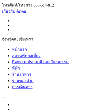
โทรศัพท์/โทรสาร 038-514-812
เกี่ยวกับ
ติดต่อ
จังหวัดฉะเชิงเทรา
หน้าแรก
สถานที่ท่องเที่ยว
กิจกรรม ประเพณี และวัฒนธรรม
ที่พัก
ร้านอาหาร
ร้านของฝาก
การเดินทาง