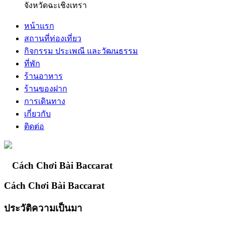
จังหวัดฉะเชิงเทรา
หน้าแรก
สถานที่ท่องเที่ยว
กิจกรรม ประเพณี และวัฒนธรรม
ที่พัก
ร้านอาหาร
ร้านของฝาก
การเดินทาง
เกี่ยวกับ
ติดต่อ
Cách Chơi Bài Baccarat
Cách Chơi Bài Baccarat
ประวัติความเป็นมา