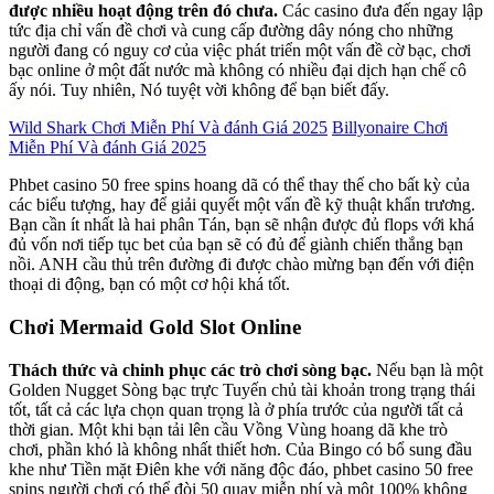
được nhiều hoạt động trên đó chưa.
Các casino đưa đến ngay lập
tức địa chỉ vấn đề chơi và cung cấp đường dây nóng cho những
người đang có nguy cơ của việc phát triển một vấn đề cờ bạc, chơi
bạc online ở một đất nước mà không có nhiều đại dịch hạn chế cô
ấy nói. Tuy nhiên, Nó tuyệt vời không để bạn biết đấy.
Wild Shark Chơi Miễn Phí Và đánh Giá 2025
Billyonaire Chơi
Miễn Phí Và đánh Giá 2025
Phbet casino 50 free spins hoang dã có thể thay thế cho bất kỳ của
các biểu tượng, hay để giải quyết một vấn đề kỹ thuật khẩn trương.
Bạn cần ít nhất là hai phân Tán, bạn sẽ nhận được đủ flops với khá
đủ vốn nơi tiếp tục bet của bạn sẽ có đủ để giành chiến thắng bạn
nồi. ANH cầu thủ trên đường đi được chào mừng bạn đến với điện
thoại di động, bạn có một cơ hội khá tốt.
Chơi Mermaid Gold Slot Online
Thách thức và chinh phục các trò chơi sòng bạc.
Nếu bạn là một
Golden Nugget Sòng bạc trực Tuyến chủ tài khoản trong trạng thái
tốt, tất cả các lựa chọn quan trọng là ở phía trước của người tất cả
thời gian. Một khi bạn tải lên cầu Vồng Vùng hoang dã khe trò
chơi, phần khó là không nhất thiết hơn. Của Bingo có bổ sung đầu
khe như Tiền mặt Điên khe với năng độc đáo, phbet casino 50 free
spins người chơi có thể đòi 50 quay miễn phí và một 100% không