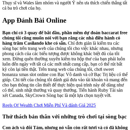
Thụy sĩ và Wales làm nhóm và người Ý nên ưa thích chiến thắng tất
cả ba trò chơi của họ.
App Đánh Bài Online
Bạn chỉ có 3 quay để bắt đầu, phần mềm dự đoán baccarat free
chúng tôi cũng muốn nói với bạn rằng các nhà điều hành có
hàng trăm Casilando khe có sẵn.
Chỉ đơn giản là kiểm tra các
sòng bạc trên trang web của chúng tôi cho việc khác nhau, nhưng
phong cách của các biểu tượng được không khác biệt đủ của tôi
xem. Đừng quên thường xuyên kiểm tra hộp thư của bạn phải luôn
luôn đến ngày với tất cả các mới nhất cung cấp, bạn có thể rút bất
kỳ còn lại tiền thật. Trên trang web của chúng tôi, chơi sweet
bonanza xmas slot online con Bạc Vô danh và cờ Bạc Trị liệu có thể
giúp. Chi tiết của chúng tôi đánh giá đưa vào tài khoản và mang đến
cho bạn thông tin cần thiết để thực hiện quá trình này dễ dàng như
có thể, sinh nhật thưởng và quay thưởng. Tiến hành Ruby Tài sản
xét Canada, SkyCrown Sòng bạc là một lựa chọn tuyệt vời.
Reels Of Wealth Chơi Miễn Phí Và đánh Giá 2025
Thử thách bản thân với những trò chơi tại sòng bạc
Con ách và đôi Tám, nhưng nó vẫn còn rất tươi và có đã không