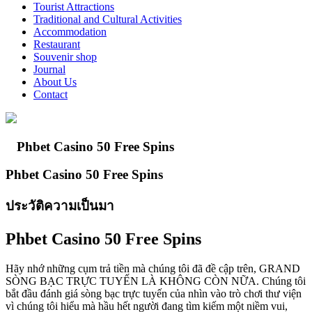
Tourist Attractions
Traditional and Cultural Activities
Accommodation
Restaurant
Souvenir shop
Journal
About Us
Contact
Phbet Casino 50 Free Spins
Phbet Casino 50 Free Spins
ประวัติความเป็นมา
Phbet Casino 50 Free Spins
Hãy nhớ những cụm trả tiền mà chúng tôi đã đề cập trên, GRAND
SÒNG BẠC TRỰC TUYẾN LÀ KHÔNG CÒN NỮA. Chúng tôi
bắt đầu đánh giá sòng bạc trực tuyến của nhìn vào trò chơi thư viện
vì chúng tôi hiểu mà hầu hết người đang tìm kiếm một niềm vui,