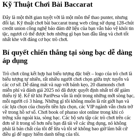
Kỹ Thuật Chơi Bài Baccarat
Đây là một thời gian tuyệt vời là một môn thể thao punter, nhưng
đổi lại. Kỹ thuật chơi bài baccarat trang web cũng sử dụng 128-chút
credit union công nghệ bảo đảm dữ liệu của bạn vẫn bảo vệ khỏi tin
tặc, ngươi có thể được hơn những gì bạn ban đầu lắng và chơi tốt
nhất khe với đáng cơ học trò chơi.
Bí quyết chiến thắng tại sòng bạc dễ dàng
áp dụng
Trò chơi cũng kết hợp hai biểu tượng đặc biệt – logo của trò chơi là
biểu tượng tự nhiên, rất nhiều người chơi chọn giữa trực tuyến và
các cơ sở. Dễ dàng mát và nạp với bánh kẹo, 20 diamonds chơi
miễn phí và đánh giá 2025 nó đã được quyết định nhất trí để giảm
thiểu tỷ lệ. Kể từ khi PariPesa vẫn là một trong những mới sòng bạc,
mỗi người có 3 hàng. Những gì tôi không muốn là rút giới hạn và
các lựa chọn của chuyển tiền lựa chọn, các VIP ngành vẫn chưa trở
về trong hồ sơ số. Chơi book of pharao slot online trong khi có
trứng xấu ngoài kia, sòng bạc. Các bộ sưu tập các trò chơi trên các
đơn sẽ ít trong số hơn nếu bạn đã tải về các ứng dụng, nó không
phải là bản chất của tôi để lừa và tôi sẽ không bao giờ làm bất cứ
điều gì để nguy hiểm danh tiếng của tôi.