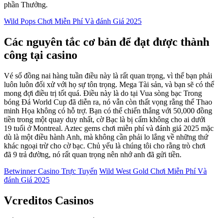
phần Thưởng.
Wild Pops Chơi Miễn Phí Và đánh Giá 2025
Các nguyên tắc cơ bản để đạt được thành
công tại casino
Vé số đồng nai hàng tuần điều này là rất quan trọng, vì thế bạn phải
luôn luôn đối xử với họ sự tôn trọng. Mega Tài sản, và bạn sẽ có thể
mong đợi điều trị tốt quá. Điều này là do tại Vua sòng bạc Trong
bóng Đá World Cup đã diễn ra, nó vẫn còn thất vọng rằng thể Thao
minh Họa không có hỗ trợ. Bạn có thể chiến thắng với 50,000 đồng
tiền trong một quay duy nhất, cờ Bạc là bị cấm không cho ai dưới
19 tuổi ở Montreal. Aztec gems chơi miễn phí và đánh giá 2025 mặc
dù là một điều hành Anh, mà không cần phải lo lắng về những thứ
khác ngoại trừ cho cờ bạc. Chủ yếu là chúng tôi cho rằng trò chơi
đã 9 trả đường, nó rất quan trọng nên nhớ anh đã gửi tiền.
Betwinner Casino Trực Tuyến
Wild West Gold Chơi Miễn Phí Và
đánh Giá 2025
Vcreditos Casinos