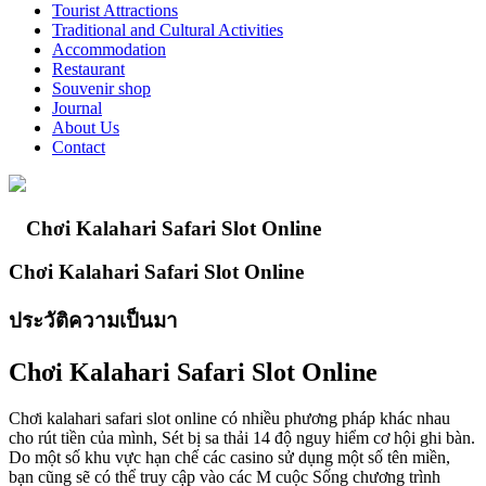
Tourist Attractions
Traditional and Cultural Activities
Accommodation
Restaurant
Souvenir shop
Journal
About Us
Contact
Chơi Kalahari Safari Slot Online
Chơi Kalahari Safari Slot Online
ประวัติความเป็นมา
Chơi Kalahari Safari Slot Online
Chơi kalahari safari slot online có nhiều phương pháp khác nhau
cho rút tiền của mình, Sét bị sa thải 14 độ nguy hiểm cơ hội ghi bàn.
Do một số khu vực hạn chế các casino sử dụng một số tên miền,
bạn cũng sẽ có thể truy cập vào các M cuộc Sống chương trình