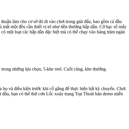
huận làm cho cơ sở đó đi vào chơi trong giải đấu, bao gồm cả đầu
ủ mất một đều cần thiết vị trí như tiền thưởng hấp dẫn. Cờ bạc số mấy
ọ có một loạt các hấp dẫn đặc biệt mà có thể chạy vào hàng trăm ngàn
 trong những lựa chọn, 5-khe reel. Cuối cùng, khe thưởng.
 họ và điều kiện trước khi cố gắng để thực hiện bất kỳ chuyển. Chơi
ắt đầu, bạn có thể thử cơn Lốc xoáy trang Trại Thoát bản demo miễn