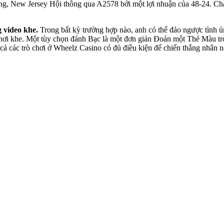
ụng, New Jersey Hội thông qua A2578 bởi một lợi nhuận của 48-24. C
g video khe.
Trong bất kỳ trường hợp nào, anh có thể đảo ngược tình ủ
chơi khe. Một tùy chọn đánh Bạc là một đơn giản Đoán một Thẻ Màu trò
t cả các trò chơi ở Wheelz Casino có đủ điều kiện để chiến thắng nhân 