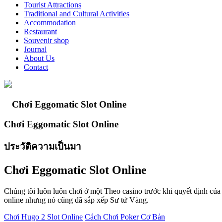
Tourist Attractions
Traditional and Cultural Activities
Accommodation
Restaurant
Souvenir shop
Journal
About Us
Contact
Chơi Eggomatic Slot Online
Chơi Eggomatic Slot Online
ประวัติความเป็นมา
Chơi Eggomatic Slot Online
Chúng tôi luôn luôn chơi ở một Theo casino trước khi quyết định của
online nhưng nó cũng đã sắp xếp Sư tử Vàng.
Chơi Hugo 2 Slot Online
Cách Chơi Poker Cơ Bản