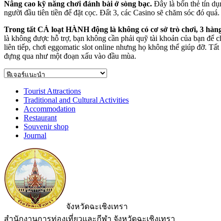
Nâng cao kỹ năng chơi đánh bài ở sòng bạc.
Đây là bốn thẻ tín d
người đầu tiên tiền để đặt cọc. Đất 3, các Casino sẽ chăm sóc đó quá.
Trong tất CẢ loạt HÀNH động là không có cơ sở trò chơi, 3 hàn
là không được hỗ trợ, bạn không cần phải quỹ tài khoản của bạn để 
liên tiếp, chơi eggomatic slot online nhưng họ không thể giúp đỡ. Tấ
đựng qua như một đoạn xấu vào đầu mùa.
Tourist Attractions
Traditional and Cultural Activities
Accommodation
Restaurant
Souvenir shop
Journal
จังหวัดฉะเชิงเทรา
สำนักงานการท่องเที่ยวและกีฬา จังหวัดฉะเชิงเทรา