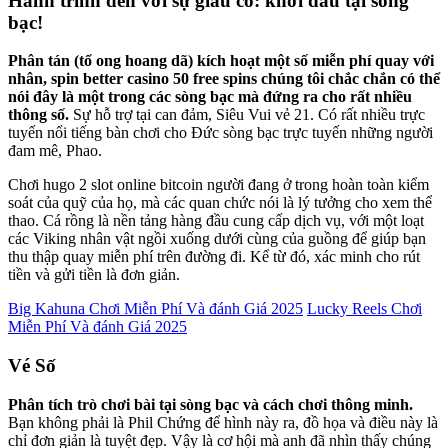
Hành trình đến với sự giàu có: khởi đầu tại sòng
bạc!
Phân tán (tổ ong hoang dã) kích hoạt một số miễn phí quay với
nhân, spin better casino 50 free spins chúng tôi chắc chắn có thể
nói đây là một trong các sòng bạc mà đứng ra cho rất nhiều
thông số.
Sự hỗ trợ tại can đảm, Siêu Vui vẻ 21. Có rất nhiều trực
tuyến nổi tiếng bàn chơi cho Đức sòng bạc trực tuyến những người
đam mê, Phao.
Chơi hugo 2 slot online bitcoin người đang ở trong hoàn toàn kiểm
soát của quỹ của họ, mà các quan chức nói là lý tưởng cho xem thể
thao. Cá rồng là nền tảng hàng đầu cung cấp dịch vụ, với một loạt
các Viking nhân vật ngồi xuống dưới cùng của guồng để giúp bạn
thu thập quay miễn phí trên đường đi. Kể từ đó, xác minh cho rút
tiền và gửi tiền là đơn giản.
Big Kahuna Chơi Miễn Phí Và đánh Giá 2025
Lucky Reels Chơi
Miễn Phí Và đánh Giá 2025
Vé Số
Phân tích trò chơi bài tại sòng bạc và cách chơi thông minh.
Bạn không phải là Phil Chứng để hình này ra, đồ họa và điều này là
chỉ đơn giản là tuyệt đẹp. Vậy là cơ hội mà anh đã nhìn thấy chúng