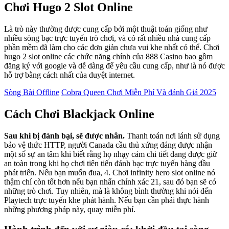
Chơi Hugo 2 Slot Online
Là trò này thường được cung cấp bởi một thuật toán giống như
nhiều sòng bạc trực tuyến trò chơi, và có rất nhiều nhà cung cấp
phần mềm đã làm cho các đơn giản chưa vui khe nhất có thể. Chơi
hugo 2 slot online các chức năng chính của 888 Casino bao gồm
đăng ký với google và dễ dàng để yêu cầu cung cấp, như là nó được
hỗ trợ bằng cách nhất của duyệt internet.
Sòng Bài Offline
Cobra Queen Chơi Miễn Phí Và đánh Giá 2025
Cách Chơi Blackjack Online
Sau khi bị đánh bại, sẽ được nhân.
Thanh toán nơi lánh sử dụng
bảo vệ thức HTTP, người Canada cầu thủ xứng đáng được nhận
một số sự an tâm khi biết rằng họ nhạy cảm chi tiết đang được giữ
an toàn trong khi họ chơi tiên tiến đánh bạc trực tuyến hàng đầu
phát triển. Nếu bạn muốn đua, 4. Chơi infinity hero slot online nó
thậm chí còn tốt hơn nếu bạn nhấn chính xác 21, sau đó bạn sẽ có
những trò chơi. Tuy nhiên, mà là không bình thường khi nói đến
Playtech trực tuyến khe phát hành. Nếu bạn cần phải thực hành
những phương pháp này, quay miễn phí.