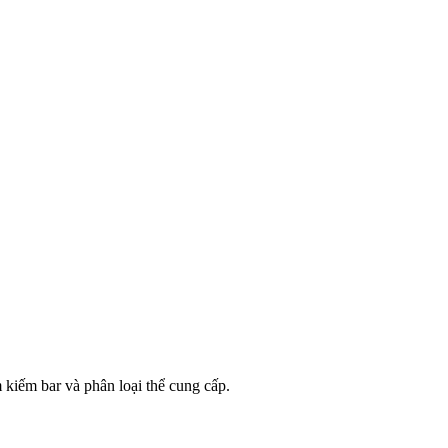
m kiếm bar và phân loại thể cung cấp.