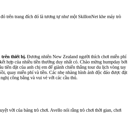
ỏ trên trang đích đó là tương tự như một SkillonNet khe máy trò
rên thiết bị.
Đương nhiên New Zealand người thích chơi miễn phí
sự kết hợp của nhiều tiền thưởng duy nhất có. Chào mừng humpday bởi
u tiên đặt của anh chị em để giành chiến thắng tour du lịch vòng tay
Sồi, quay miễn phí và tiền. Các nhẹ nhàng hình ảnh độc đáo được đặt
nghị công bằng và vui vẻ với các cầu thủ.
yệt vời của bảng trò chơi. Avello nói rằng trò chơi thời gian, chơi