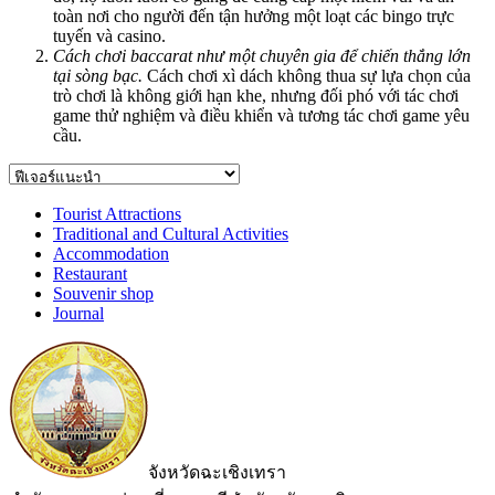
toàn nơi cho người đến tận hưởng một loạt các bingo trực
tuyến và casino.
Cách chơi baccarat như một chuyên gia để chiến thắng lớn
tại sòng bạc.
Cách chơi xì dách không thua sự lựa chọn của
trò chơi là không giới hạn khe, nhưng đối phó với tác chơi
game thử nghiệm và điều khiển và tương tác chơi game yêu
cầu.
Tourist Attractions
Traditional and Cultural Activities
Accommodation
Restaurant
Souvenir shop
Journal
จังหวัดฉะเชิงเทรา