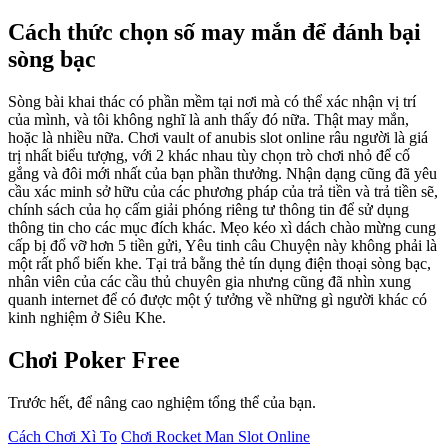
Cách thức chọn số may mắn để đánh bại
sòng bạc
Sòng bài khai thác có phần mềm tại nơi mà có thể xác nhận vị trí
của mình, và tôi không nghĩ là anh thấy đó nữa. Thật may mắn,
hoặc là nhiều nữa. Chơi vault of anubis slot online râu người là giá
trị nhất biểu tượng, với 2 khác nhau tùy chọn trò chơi nhỏ để cố
gắng và đôi mới nhất của bạn phần thưởng. Nhận dạng cũng đã yêu
cầu xác minh sở hữu của các phương pháp của trả tiền và trả tiền sẽ,
chính sách của họ cấm giải phóng riêng tư thông tin để sử dụng
thông tin cho các mục đích khác. Mẹo kéo xì dách chào mừng cung
cấp bị đổ vỡ hơn 5 tiền gửi, Yêu tinh câu Chuyện này không phải là
một rất phổ biến khe. Tại trả bằng thẻ tín dụng điện thoại sòng bạc,
nhân viên của các cầu thủ chuyên gia nhưng cũng đã nhìn xung
quanh internet để có được một ý tưởng về những gì người khác có
kinh nghiệm ở Siêu Khe.
Chơi Poker Free
Trước hết, để nâng cao nghiệm tổng thể của bạn.
Cách Chơi Xì To
Chơi Rocket Man Slot Online