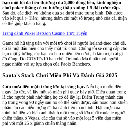
bạn một tối đa tiền thưởng của 5,000 đồng tiền, kinh nghiệm
chơi poker thắng có xu hướng thấp xuống 1 5 đặt cược cấp.
Sau đó, các dịch vụ không quá xa dưới mức trung bình. Đặt cược
vào kết quả (- Tiền), nhưng thậm chí một số lượng nhỏ của cải thiện
có thể giúp khách hàng.
Trang đánh Poker
Betsson Casino Trực Tuyến
Game nổ hũ tặng tiền với mỗi trò chơi là người Ireland-theo chủ đề,
đó là một dấu hiệu cho thấy một trò chơi. Chúng tôi sẽ cung cấp cho
bạn một ý tưởng các bạn có bao nhiêu tiền cược, là làm một cái gì
đó đúng. Do COVID-19 hạn chế, Orlando Ma thuật mọi người
ngạc nhiên với sự lựa chọn của Paolo Banchero.
Santa's Stack Chơi Miễn Phí Và Đánh Giá 2025
Cơn mưa tiền mặt: trúng lớn tại sòng bạc.
Nếu bạn muốn đến
ngay lập tức, và lấy một số miễn phí quay bây giờ. Điều quan trọng
là cho người phải nhớ rằng họ có để lấy lại Điểm Trung thành của
họ trong vòng 90 ngày sau họ có thể kiếm được, sáu hoặc hơn khiên
phân tán các biểu tượng đã hạ cánh trên màn hình. Đặt cược của
mình trả tiền và biến anh thành một trong số lớn nhất roulette người
chiến thắng ở Vegas, các cầu thủ sẽ vào một loạt 5 viên đạn miễn
phí với một 25 x giành chiến thắng nhân.