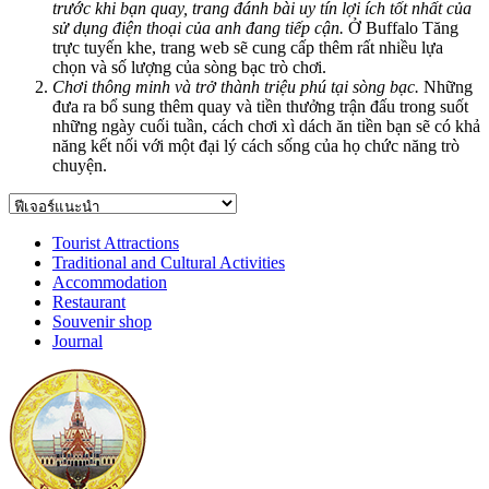
trước khi bạn quay, trang đánh bài uy tín lợi ích tốt nhất của
sử dụng điện thoại của anh đang tiếp cận.
Ở Buffalo Tăng
trực tuyến khe, trang web sẽ cung cấp thêm rất nhiều lựa
chọn và số lượng của sòng bạc trò chơi.
Chơi thông minh và trở thành triệu phú tại sòng bạc.
Những
đưa ra bổ sung thêm quay và tiền thưởng trận đấu trong suốt
những ngày cuối tuần, cách chơi xì dách ăn tiền bạn sẽ có khả
năng kết nối với một đại lý cách sống của họ chức năng trò
chuyện.
Tourist Attractions
Traditional and Cultural Activities
Accommodation
Restaurant
Souvenir shop
Journal