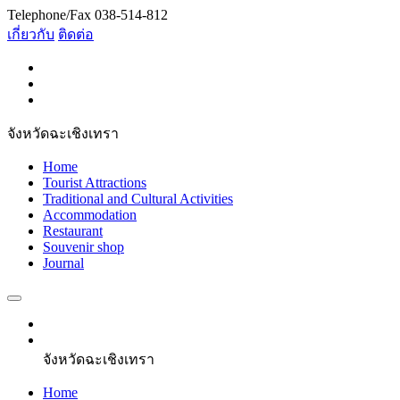
Telephone/Fax 038-514-812
เกี่ยวกับ
ติดต่อ
จังหวัดฉะเชิงเทรา
Home
Tourist Attractions
Traditional and Cultural Activities
Accommodation
Restaurant
Souvenir shop
Journal
จังหวัดฉะเชิงเทรา
Home