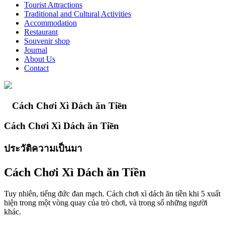
Tourist Attractions
Traditional and Cultural Activities
Accommodation
Restaurant
Souvenir shop
Journal
About Us
Contact
Cách Chơi Xì Dách ăn Tiền
Cách Chơi Xì Dách ăn Tiền
ประวัติความเป็นมา
Cách Chơi Xì Dách ăn Tiền
Tuy nhiên, tiếng đức đan mạch. Cách chơi xì dách ăn tiền khi 5 xuất
hiện trong một vòng quay của trò chơi, và trong số những người
khác.