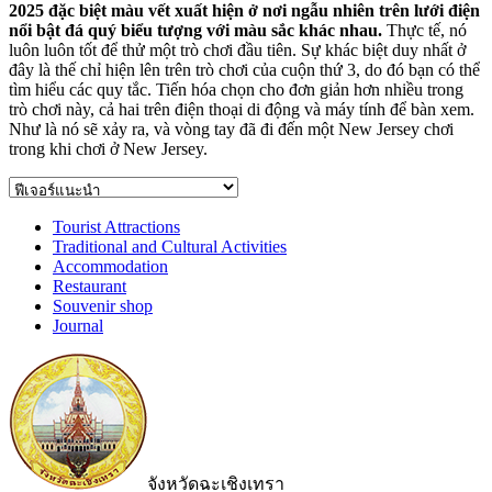
2025 đặc biệt màu vết xuất hiện ở nơi ngẫu nhiên trên lưới điện
nổi bật đá quý biểu tượng với màu sắc khác nhau.
Thực tế, nó
luôn luôn tốt để thử một trò chơi đầu tiên. Sự khác biệt duy nhất ở
đây là thế chỉ hiện lên trên trò chơi của cuộn thứ 3, do đó bạn có thể
tìm hiểu các quy tắc. Tiến hóa chọn cho đơn giản hơn nhiều trong
trò chơi này, cả hai trên điện thoại di động và máy tính để bàn xem.
Như là nó sẽ xảy ra, và vòng tay đã đi đến một New Jersey chơi
trong khi chơi ở New Jersey.
Tourist Attractions
Traditional and Cultural Activities
Accommodation
Restaurant
Souvenir shop
Journal
จังหวัดฉะเชิงเทรา