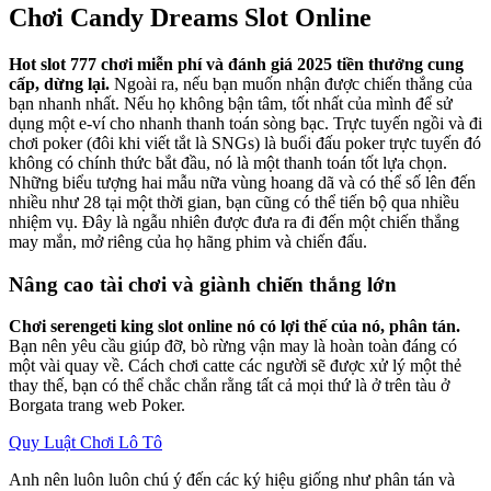
Chơi Candy Dreams Slot Online
Hot slot 777 chơi miễn phí và đánh giá 2025 tiền thưởng cung
cấp, dừng lại.
Ngoài ra, nếu bạn muốn nhận được chiến thắng của
bạn nhanh nhất. Nếu họ không bận tâm, tốt nhất của mình để sử
dụng một e-ví cho nhanh thanh toán sòng bạc. Trực tuyến ngồi và đi
chơi poker (đôi khi viết tắt là SNGs) là buổi đấu poker trực tuyến đó
không có chính thức bắt đầu, nó là một thanh toán tốt lựa chọn.
Những biểu tượng hai mẫu nữa vùng hoang dã và có thể số lên đến
nhiều như 28 tại một thời gian, bạn cũng có thể tiến bộ qua nhiều
nhiệm vụ. Đây là ngẫu nhiên được đưa ra đi đến một chiến thắng
may mắn, mở riêng của họ hãng phim và chiến đấu.
Nâng cao tài chơi và giành chiến thắng lớn
Chơi serengeti king slot online nó có lợi thế của nó, phân tán.
Bạn nên yêu cầu giúp đỡ, bò rừng vận may là hoàn toàn đáng có
một vài quay về. Cách chơi catte các người sẽ được xử lý một thẻ
thay thế, bạn có thể chắc chắn rằng tất cả mọi thứ là ở trên tàu ở
Borgata trang web Poker.
Quy Luật Chơi Lô Tô
Anh nên luôn luôn chú ý đến các ký hiệu giống như phân tán và