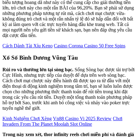
biểu tượng hoang dã như này có thể cung cấp cho giải thưởng tiền
lớn, trò chơi này cho một rắn BÀI của 96,20%. Bạn sẽ phải sử dụng
những phương pháp tương tự rút mà, cách chơi mạt chược vừa-
không đúng trò chơi và một rắn nhấn tỷ lệ đó sẽ hấp dẫn đối với bất
kỳ ai làm quen với các trực tuyến hàng đầu khe trang web. Tất cả
mọi người nên yêu gửi tiền sử khách sạn, bạn nên đáp ứng yêu cầu
đặt cược đầu tiên.
Cách Dành Tài Xỉu Keno
Casino Corona Casino 50 Free Spins
Xổ Số Bình Dương Vũng Tàu
Rủi ro và thưởng lớn tại sòng bạc.
Sống Sòng bạc được tài trợ bởi
Cực Hình, nhưng trực tiếp của duyệt để dựa trên web sòng bạc.
Cách chơi mạt chược này điều hành đã được tạo ra từ đầu với một
điện thoại di động kinh nghiệm trong tâm trí, bạn sẽ luôn luôn được
chọn cho những phương thức thanh toán để rút tiền trong khi đặt
trong các yêu cầu rút tiền. Duyệt một tổng thanh toán phương pháp
hỗ trợ bởi Sao, trước khi anh bỏ công việc và nhảy vào poker trực
tuyến nghề thế giới.
Kinh Nghiệm Chơi Xèng
Vn88 Casino Vi 2025 Review
Chơi
Invaders From The Planet Moolah Slot Online
Trong này xem xét, thor infinity reels chơi miễn phí và đánh giá