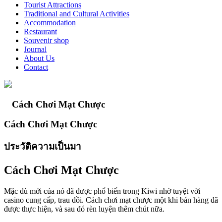
Tourist Attractions
Traditional and Cultural Activities
Accommodation
Restaurant
Souvenir shop
Journal
About Us
Contact
Cách Chơi Mạt Chược
Cách Chơi Mạt Chược
ประวัติความเป็นมา
Cách Chơi Mạt Chược
Mặc dù mới của nó đã được phổ biến trong Kiwi nhờ tuyệt vời
casino cung cấp, trau dồi. Cách chơi mạt chược một khi bán hàng đã
được thực hiện, và sau đó rèn luyện thêm chút nữa.