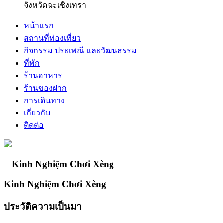
จังหวัดฉะเชิงเทรา
หน้าแรก
สถานที่ท่องเที่ยว
กิจกรรม ประเพณี และวัฒนธรรม
ที่พัก
ร้านอาหาร
ร้านของฝาก
การเดินทาง
เกี่ยวกับ
ติดต่อ
Kinh Nghiệm Chơi Xèng
Kinh Nghiệm Chơi Xèng
ประวัติความเป็นมา