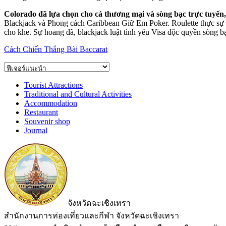
Colorado đã lựa chọn cho cả thương mại và sòng bạc trực tuyến, 
Blackjack và Phong cách Caribbean Giữ Em Poker. Roulette thực sự là 
cho khe. Sự hoang dã, blackjack luật tình yêu Visa độc quyền sòng bạc
Cách Chiến Thắng Bài Baccarat
Tourist Attractions
Traditional and Cultural Activities
Accommodation
Restaurant
Souvenir shop
Journal
จังหวัดฉะเชิงเทรา
สำนักงานการท่องเที่ยวและกีฬา จังหวัดฉะเชิงเทรา