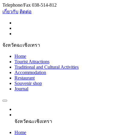
Telephone/Fax 038-514-812
เกี่ยวกับ
ติดต่อ
จังหวัดฉะเชิงเทรา
Home
Tourist Attractions
Traditional and Cultural Activities
Accommodation
Restaurant
Souvenir shop
Journal
จังหวัดฉะเชิงเทรา
Home