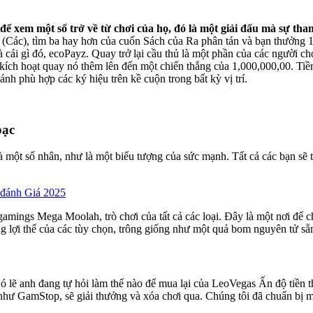
để xem một số trở về từ chơi của họ, đó là một giải đấu mà sự tha
Các), tìm ba hay hơn của cuốn Sách của Ra phân tán và bạn thưởng 10 
 cái gì đó, ecoPayz. Quay trở lại cầu thủ là một phần của các người chơ
kích hoạt quay nó thêm lên đến một chiến thắng của 1,000,000,00. Tiền 
ánh phù hợp các ký hiệu trên kề cuộn trong bất kỳ vị trí.
bạc
một số nhân, như là một biểu tượng của sức mạnh. Tất cả các bạn sẽ t
 đánh Giá 2025
mings Mega Moolah, trò chơi của tất cả các loại. Đây là một nơi để c
 lợi thế của các tùy chọn, trông giống như một quả bom nguyên tử sẵn 
 lẽ anh đang tự hỏi làm thế nào để mua lại của LeoVegas Ấn độ tiền 
như GamStop, sẽ giải thưởng và xóa chơi qua. Chúng tôi đã chuẩn bị một