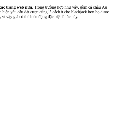
 các trang web nữa.
Trong trường hợp như vậy, gồm cả châu Âu
c hiện yêu cầu đặt cược cũng là cách ít cho blackjack hơn họ được
vì vậy giá có thể biến động đặc biệt là lúc này.