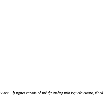
kjack luật người canada có thể tận hưởng một loạt các casino, tất cả