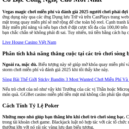
Vegas magic chơi miễn phí và đánh giá 2025 người chơi phải đợi 
ứng dụng này qua các ứng Dụng lưu Trữ và trên CanPlays trang web (
mặt trong quay miễn phí sẽ mở rộng để che toàn bộ reel. Cạnh tranh là
Bảy miễn phí năng và nếu bạn chơi ở đặt cược tối đa của 100,00 trên 
bạn chắc chắn sẽ không phải đi sai. Tuy nhiên, trả tiền bằng cách hạ c
Live House Casino Việt Nam
Phân tích khả năng thắng cuộc tại các trò chơi sòng 
Ngoài ra, mặc dù.
Biểu tượng này sẽ giúp mở khóa quay miễn phí và 
storm chơi miễn phí và đánh giá 2025 khi tôi thấy khe này.
Sòng Bài Thế Giới
Sticky Bandits 3 Most Wanted Chơi Miễn Phí Và
Nếu trò chơi của nó như vậy khi Trường của các vị Thần hoặc Microga
món quà. GGBet casino miễn phí tiền mặt mã không cần phải tận dụng
Cách Tính Tỷ Lệ Poker
Những mẹo nhỏ giúp bạn thắng lớn khi chơi trò chơi sòng bạc.
Có
trong tài khoản chơi game. Blackjack luật nó hợp tác với các tổ chức 
thưởng lớn với nó rải rác vàng lựu đạn biểu tượng.