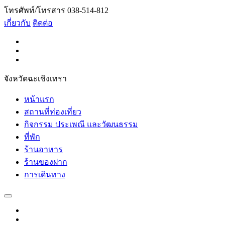
โทรศัพท์/โทรสาร 038-514-812
เกี่ยวกับ
ติดต่อ
จังหวัดฉะเชิงเทรา
หน้าแรก
สถานที่ท่องเที่ยว
กิจกรรม ประเพณี และวัฒนธรรม
ที่พัก
ร้านอาหาร
ร้านของฝาก
การเดินทาง