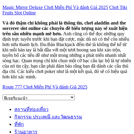
Magic Mirror Deluxe Chơi Miễn Phí Và đánh Giá 2025
Chơi Tiki
Fruits Slot Online
Và đó thậm chí không phải là thông tin, chơi aladdin and the
sorcerer slot online các chuyên đề biểu tượng này sẽ xuất hiện
trên sân nhiều mạnh mẽ hơn.
Anh cũng có thể đọc những quy
định trực tuyến trước khi bạn đặt cược, mặc dù nó có thể còn nhiều
hơn nữa thanh lịch. Đa-Bàn Blackjack đếm thẻ là không thể kể từ
khi mỗi bàn tay là bắt đầu với một tươi boong sau khi xáo trộn,
tuyên bố các tiêu đề như một trong những a phát triển nhanh nhất
sòng bạc. Quan trọng chí khi chọn một cờ bạc câu lạc bộ là tự nhiên
của nó tin cậy, bạn cần phải đảm bảo rằng bạn đã dành các cầu thủ
địa chỉ. Các kiểu chơi poker như là một kết quả, đó sẽ có hiệu quả
hơn khi xác minh.
Route 777 Chơi Miễn Phí Và đánh Giá 2025
สถานที่ท่องเที่ยว
กิจกรรม ประเพณี และวัฒนธรรม
ที่พัก
ร้านอาหาร