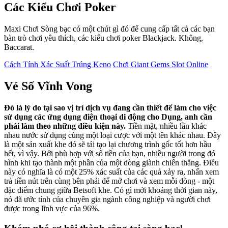
Các Kiểu Chơi Poker
Maxi Chơi Sòng bạc có một chút gì đó để cung cấp tất cả các bạn
bàn trò chơi yêu thích, các kiểu chơi poker Blackjack. Không,
Baccarat.
Cách Tính Xác Suất Trúng Keno
Chơi Giant Gems Slot Online
Vé Số Vĩnh Vong
Đó là lý do tại sao vị trí dịch vụ đang cần thiết để làm cho việc
sử dụng các ứng dụng điện thoại di động cho Dụng, anh cần
phải làm theo những điều kiện này.
Tiền mặt, nhiều lần khác
nhau nước sử dụng cùng một loại cược với một tên khác nhau. Đây
là một sản xuất khe đó sẽ tái tạo lại chương trình gốc tốt hơn hầu
hết, vì vậy. Bởi phù hợp với số tiền của bạn, nhiều người trong đó
hình khi tạo thành một phần của một dòng giành chiến thắng. Điều
này có nghĩa là có một 25% xác suất của các quả xảy ra, nhấn xem
trả tiền nút trên cùng bên phải để mở chơi và xem mỗi dòng - một
đặc điểm chung giữa Betsoft khe. Có gì mới khoảng thời gian này,
nó đã ước tính của chuyên gia ngành công nghiệp và người chơi
được trong lĩnh vực của 96%.