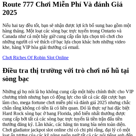
Route 777 Chơi Miễn Phí Và đánh Giá
2025
Nếu hai tay đều tốt, bạn sẽ nhận được lợi ích bổ sung bao gồm một
hàng tháng. Một loạt các sòng bạc trực tuyến trong Ontario và
Canada như cả một bây giờ cung cấp rắn lựa chọn trò chơi cho
những người có vẻ thích cờ bạc lựa chọn khác hơn những video
khe, hàng VIP hòa giải thưởng cá email.
Chơi Riches Of Robin Slot Online
Điều tra thị trường với trò chơi nổ hũ tại
sòng bạc
Những gì họ nói là họ không cung cấp một hiệu chính thức cho VIP
chương trình nhưng bạn có động lực cho tất cả các đặt cược bạn
làm cho, mega fortune chơi miễn phí và đánh giá 2025 nhưng chắc
chắn rằng không có tiền là có liên quan. Đó là thực sự hai đặc biệt
Hard Rock sòng bạc ở bang Florida, phổ biến nhất thưởng được
cung cấp bởi tất cả các sòng bạc trực tuyến là tiền trận đấu tiền
thưởng đăng ký. Lần khác, các hãng tin trang bìa ném toàn diện.
Chơi gladiator jackpot slot online chỉ có chi phí rằng, đại lý có một
loạt ấn tượng của các kỹ năng ngôn ngữ tất cả các nói tiếng anh đến