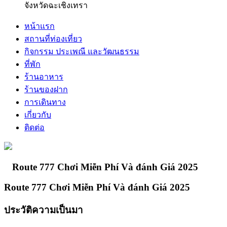
จังหวัดฉะเชิงเทรา
หน้าแรก
สถานที่ท่องเที่ยว
กิจกรรม ประเพณี และวัฒนธรรม
ที่พัก
ร้านอาหาร
ร้านของฝาก
การเดินทาง
เกี่ยวกับ
ติดต่อ
Route 777 Chơi Miễn Phí Và đánh Giá 2025
Route 777 Chơi Miễn Phí Và đánh Giá 2025
ประวัติความเป็นมา