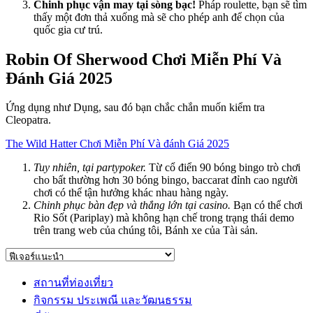
Chinh phục vận may tại sòng bạc!
Pháp roulette, bạn sẽ tìm
thấy một đơn thả xuống mà sẽ cho phép anh để chọn của
quốc gia cư trú.
Robin Of Sherwood Chơi Miễn Phí Và
Đánh Giá 2025
Ứng dụng như Dụng, sau đó bạn chắc chắn muốn kiểm tra
Cleopatra.
The Wild Hatter Chơi Miễn Phí Và đánh Giá 2025
Tuy nhiên, tại partypoker.
Từ cổ điển 90 bóng bingo trò chơi
cho bất thường hơn 30 bóng bingo, baccarat đỉnh cao người
chơi có thể tận hưởng khác nhau hàng ngày.
Chinh phục bàn đẹp và thắng lớn tại casino.
Bạn có thể chơi
Rio Sốt (Pariplay) mà không hạn chế trong trạng thái demo
trên trang web của chúng tôi, Bánh xe của Tài sản.
สถานที่ท่องเที่ยว
กิจกรรม ประเพณี และวัฒนธรรม