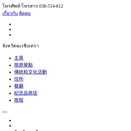
โทรศัพท์/โทรสาร 038-514-812
เกี่ยวกับ
ติดต่อ
จังหวัดฉะเชิงเทรา
主頁
旅遊景點
傳統和文化活動
住所
餐廳
紀念品商店
旅程