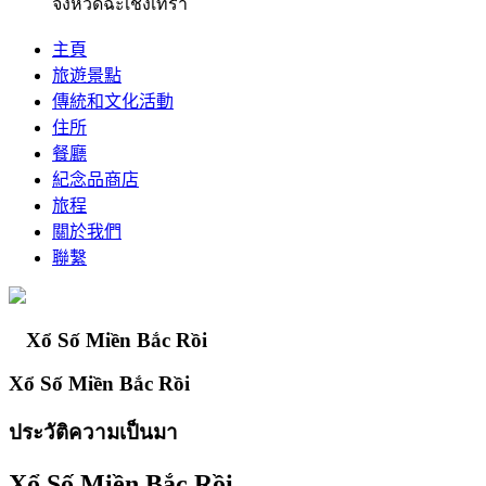
จังหวัดฉะเชิงเทรา
主頁
旅遊景點
傳統和文化活動
住所
餐廳
紀念品商店
旅程
關於我們
聯繫
Xổ Số Miền Bắc Rồi
Xổ Số Miền Bắc Rồi
ประวัติความเป็นมา
Xổ Số Miền Bắc Rồi