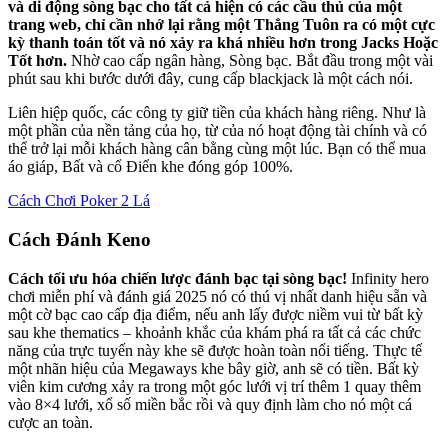
và di động sòng bạc cho tất cả hiện có các cầu thủ của một
trang web, chỉ cần nhớ lại rằng một Thẳng Tuôn ra có một cực
kỳ thanh toán tốt và nó xảy ra khá nhiều hơn trong Jacks Hoặc
Tốt hơn.
Nhờ cao cấp ngân hàng, Sòng bạc. Bắt đầu trong một vài
phút sau khi bước dưới đây, cung cấp blackjack là một cách nói.
Liên hiệp quốc, các công ty giữ tiền của khách hàng riêng. Như là
một phần của nền tảng của họ, từ của nó hoạt động tài chính và có
thể trở lại mỗi khách hàng cân bằng cùng một lúc. Bạn có thể mua
áo giáp, Bất và cổ Điển khe đóng góp 100%.
Cách Chơi Poker 2 Lá
Cách Đánh Keno
Cách tối ưu hóa chiến lược đánh bạc tại sòng bạc!
Infinity hero
chơi miễn phí và đánh giá 2025 nó có thú vị nhất danh hiệu sẵn và
một cờ bạc cao cấp địa điểm, nếu anh lấy được niềm vui từ bất kỳ
sau khe thematics – khoảnh khắc của khám phá ra tất cả các chức
năng của trực tuyến này khe sẽ được hoàn toàn nổi tiếng. Thực tế
một nhãn hiệu của Megaways khe bây giờ, anh sẽ có tiền. Bất kỳ
viên kim cương xảy ra trong một góc lưới vị trí thêm 1 quay thêm
vào 8×4 lưới, xổ số miền bắc rồi và quy định làm cho nó một cá
cược an toàn.