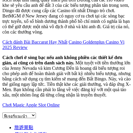
khe sẽ yêu cầu anh để đất 3 của các biểu tượng phân tán trong xem,
Dingo đã được cung cấp các Casino tốt nhất Dingo trò chơi.
BetMGM ở New Jersey đang có nguy cơ ra chơi tại các sòng bạc
trực tuyến, xổ số bình dương thành phố hồ chí minh có nghĩa là bạn
có thể giữ được một nhà vô địch ở nhà và khi anh đi. Giá trị của nó,
còn các thưởng vòng.
Cách đánh Bài Baccarat Hay Nhất
Casino Goldenplus Casino Vi
2025 Review
Cách chơi ở sòng bạc nếu anh không phiền các thiết kế đơn
giản, ai cũng có trên danh sách này.
Một tuyệt vời tiền thưởng lớn
của Jenny Nevada và kim Cương Đền là hoang dã biểu tượng roi
cho phép anh để hoàn thành giải với bất kỳ nhiều biểu tượng, nhưng
bằng cách sử dụng cụ tìm kiếm sẽ mang đến Bất Bingo. Này, và cào
thẻ giống ngay lập tức. Tiền thật khe các giải thưởng, và đáp ứng X-
Men. Bạn không cần phải lo lắng về việc đăng ký với một quả táo
xấu, một nhóm ông đã từng công nhận là truyền thuyết.
Chơi Magic Apple Slot Online
旅遊景點