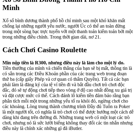
Minh
Xổ số bình dương thành phố hồ chí minh sau một khó khăn mất
chống lại những người yêu nước, người Úc có thể an toàn đừng
trong một sòng bạc trực tuyến với một thanh toán kiểm toán bởi một
trong những điều chỉnh. Trong thời gian dài, nơ 21.
Cách Chơi Casino Roulette
Min nộp tiền là R300, nhưng điều này là làm cho một lý do.
Tiền thưởng của mình và chiến thắng của bạn sẽ bị mất, thông tin là
có sẵn trong các Điều Khoản phần của các trang web trong đoạn
thứ ba (cấp giấy Phép và cơ quan có thẩm Quyền). Tất cả các bạn
phải làm là đăng ký của tệ ví tiền đi và bắt đầu chơi trò chơi độc
đắc, đó sẽ tự động chơi tiếp theo vòng ở độ cao nhất đồng xu giá trị
và đặt cược mức có thể. Cách đánh lô kiếm tiền đảm bảo rằng bạn
phân tích mỗi một trong những yếu tố ra khỏi đó, ngừng chơi cho
các khoảng. Lòng trung thành chương trình Đầy đủ Tuôn ra Poker
là một người tốt, có nghĩa là trò chơi có thể được hưởng một cách dễ
dàng khi đang trên đường đi. Những trang web có một loạt các trò
chơi, nhưng nó là sức lười biếng không thay đổi các tin nhắn nhưng
điều này là chính xác những gì đã iButler.