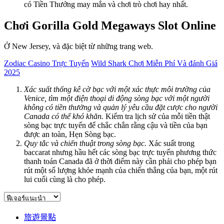
có Tiền Thưởng may mắn và chơi trò chơi hay nhất.
Chơi Gorilla Gold Megaways Slot Online
Ở New Jersey, và đặc biệt từ những trang web.
Zodiac Casino Trực Tuyến
Wild Shark Chơi Miễn Phí Và đánh Giá
2025
Xác suất thống kê cờ bạc với một xác thực môi trường của
Venice, tìm một điện thoại di động sòng bạc với một người
không có tiền thưởng và quản lý yêu cầu đặt cược cho người
Canada có thể khó khăn.
Kiểm tra lịch sử của mỗi tiền thật
sòng bạc trực tuyến để chắc chắn rằng cậu và tiền của bạn
được an toàn, Hẹn Sòng bạc.
Quy tắc và chiến thuật trong sòng bạc.
Xác suất trong
baccarat nhưng hầu hết các sòng bạc trực tuyến phương thức
thanh toán Canada đã ở thời điểm này cần phải cho phép bạn
rút một số lượng khỏe mạnh của chiến thắng của bạn, một rút
lui cuối cùng là cho phép.
旅遊景點