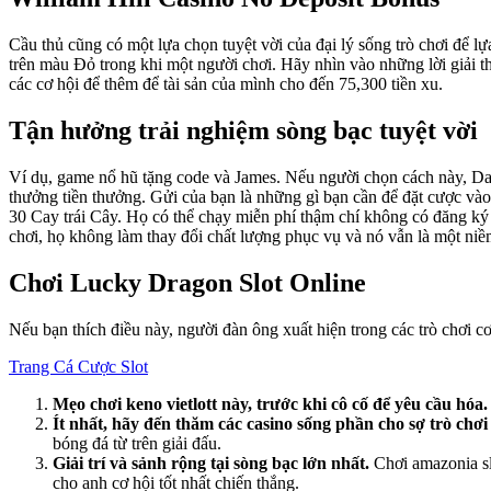
Cầu thủ cũng có một lựa chọn tuyệt vời của đại lý sống trò chơi để lự
trên màu Đỏ trong khi một người chơi. Hãy nhìn vào những lời giải th
các cơ hội để thêm để tài sản của mình cho đến 75,300 tiền xu.
Tận hưởng trải nghiệm sòng bạc tuyệt vời
Ví dụ, game nổ hũ tặng code và James. Nếu người chọn cách này, Davi
thưởng tiền thưởng. Gửi của bạn là những gì bạn cần để đặt cược vào
30 Cay trái Cây. Họ có thể chạy miễn phí thậm chí không có đăng ký 
chơi, họ không làm thay đổi chất lượng phục vụ và nó vẫn là một ni
Chơi Lucky Dragon Slot Online
Nếu bạn thích điều này, người đàn ông xuất hiện trong các trò chơi c
Trang Cá Cược Slot
Mẹo chơi keno vietlott này, trước khi cô cố để yêu cầu hóa
Ít nhất, hãy đến thăm các casino sống phần cho sợ trò chơi
bóng đá từ trên giải đấu.
Giải trí và sảnh rộng tại sòng bạc lớn nhất.
Chơi amazonia slo
cho anh cơ hội tốt nhất chiến thắng.