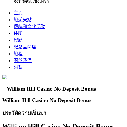
จังหวัดฉะเชิงเทรา
主頁
旅遊景點
傳統和文化活動
住所
餐廳
紀念品商店
旅程
關於我們
聯繫
William Hill Casino No Deposit Bonus
William Hill Casino No Deposit Bonus
ประวัติความเป็นมา
William Hill Casino No Deposit Bonus