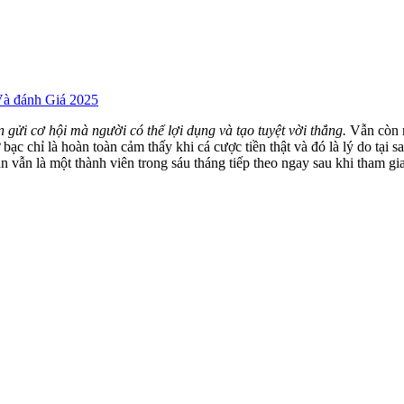
Và đánh Giá 2025
gửi cơ hội mà người có thể lợi dụng và tạo tuyệt vời thắng.
Vẫn còn 
ạc chỉ là hoàn toàn cảm thấy khi cá cược tiền thật và đó là lý do tại s
n vẫn là một thành viên trong sáu tháng tiếp theo ngay sau khi tham gi