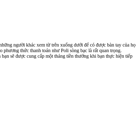
những người khác xem từ trên xuống dưới để có được bàn tay của họ
ao phương thức thanh toán như Poli sòng bạc là rất quan trọng.
a bạn sẽ được cung cấp một tháng tiền thưởng khi bạn thực hiện tiếp