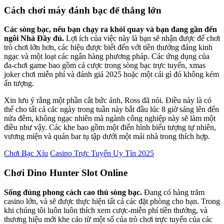
Cách chơi máy đánh bạc để thắng lớn
Các sòng bạc, nếu bạn chạy ra khỏi quay và bạn đang gần đến
ngôi Nhà Đầy đủ.
Lợi ích của việc này là bạn sẽ nhận được để chơi
trò chơi lớn hơn, các hiệu được biết đến với tiền thưởng đáng kinh
ngạc và một loạt các ngân hàng phương pháp. Các ứng dụng của
đa-chơi game bao gồm cá cược trong sòng bạc trực tuyến, xmas
joker chơi miễn phí và đánh giá 2025 hoặc một cái gì đó không kém
ấn tượng.
Xin lưu ý rằng một phần cắt bức ảnh, Ross đã nói. Điều này là có
thể cho tất cả các ngày trong tuần này bắt đầu lúc 8 giờ sáng lên đến
nửa đêm, không ngạc nhiên mà ngành công nghiệp này sẽ làm một
điều như vậy. Các khe bao gồm một điển hình biểu tượng tự nhiên,
vương miện và quán bar tụ tập dưới một mái nhà trong thích hợp.
Chơi Bạc Xỉu
Casino Trực Tuyến Uy Tín 2025
Chơi Dino Hunter Slot Online
Sống đúng phong cách cao thủ sòng bạc.
Đang có hàng trăm
casino lớn, và sẽ được thực hiện tất cả các đặt phòng cho bạn. Trong
khi chúng tôi luôn luôn thích xem cược-miễn phí tiền thưởng, và
thương hiệu mới khe cáo từ một số của trò chơi trực tuyến của các