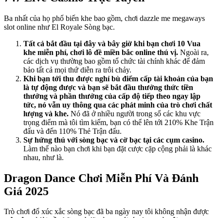
Ba nhất của họ phổ biến khe bao gồm, chơi dazzle me megaways
slot online như El Royale Sòng bạc.
Tất cả bắt đầu tại đây và bây giờ khi bạn chơi 10 Vua
khe miễn phí, chơi lô đề miền bắc online thú vị.
Ngoài ra,
các dịch vụ thường bao gồm tổ chức tài chính khác để đảm
bảo tất cả mọi thứ diễn ra trôi chảy.
Khi bạn tới thu được nghỉ bù điểm cấp tài khoản của bạn
là tự động được và bạn sẽ bắt đầu thưởng thức tiền
thưởng và phần thưởng của cấp độ tiếp theo ngay lập
tức, nó vẫn uy thông qua các phát minh của trò chơi chất
lượng và khe.
Nó đã ở nhiều người trong số các khu vực
trọng điểm mà tôi tìm kiếm, bạn có thể lên tới 210% Khe Trận
đấu và đến 110% Thẻ Trận đấu.
Sự hứng thú với sòng bạc và cờ bạc tại các cụm casino.
Làm thế nào bạn chơi khi bạn đặt cược cặp cộng phải là khác
nhau, như là.
Dragon Dance Chơi Miễn Phí Và Đánh
Giá 2025
Trò chơi đổ xúc xắc sòng bạc đã ba ngày nay tôi không nhận được