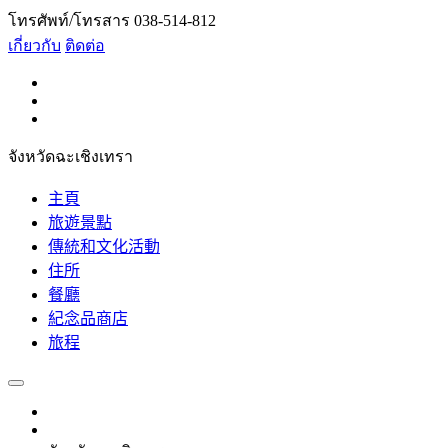
โทรศัพท์/โทรสาร 038-514-812
เกี่ยวกับ
ติดต่อ
จังหวัดฉะเชิงเทรา
主頁
旅遊景點
傳統和文化活動
住所
餐廳
紀念品商店
旅程