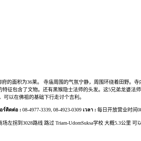
g县，市中心， 北柳府的面积为36莱。 寺庙周围的气氛宁静，周围环
特征包含了文物。还有黑猴隐士法师的头发。这5兄弟龙婆法师
行，可以在佛祖的基础下行走讨个吉利。
อร์ติดต่อ :
08-4977-3339, 08-4923-0309
เวลา :
每日开放营业时间08.30
拐到3028路线 路过 Triam-UdomSuksa学校 大概5.3公里