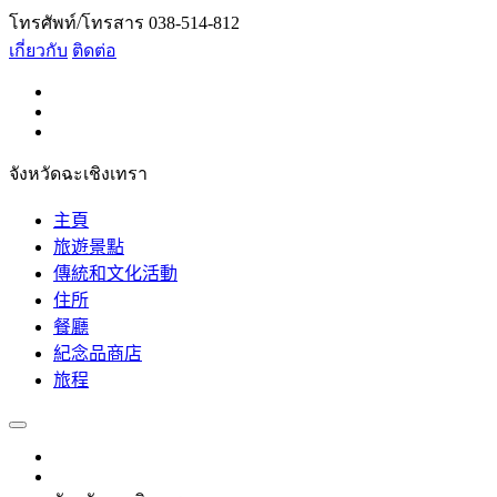
โทรศัพท์/โทรสาร 038-514-812
เกี่ยวกับ
ติดต่อ
จังหวัดฉะเชิงเทรา
主頁
旅遊景點
傳統和文化活動
住所
餐廳
紀念品商店
旅程