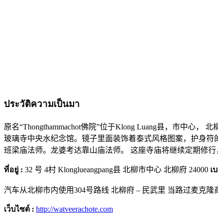
ประวัติความเป็นมา
原名“Thongthammachot佛院”位于Klong Luan
玻璃寺中央水纪念馆。镜子里面装饰着泰式风格图案，护身符的
班梁庙法师。龙婆考达靠山庙法师。 这座寺庙将继续定期修
ที่อยู่ :
32 号 4村 Klonglueangpang县 北柳市中心 北柳府 24000
เบ
汽车从北柳市内使用304号路线 北柳府 – 民武里 当路过麦克隆商场左
เว็บไซต์ :
http://watveerachote.com