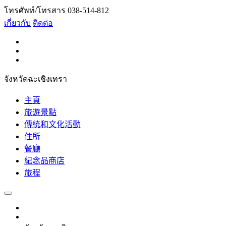
โทรศัพท์/โทรสาร 038-514-812
เกี่ยวกับ
ติดต่อ
จังหวัดฉะเชิงเทรา
主頁
旅遊景點
傳統和文化活動
住所
餐廳
紀念品商店
旅程