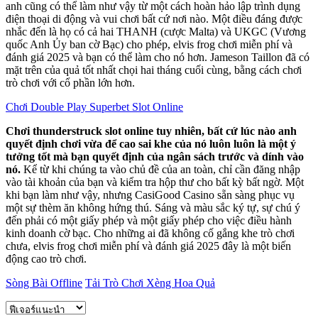
anh cũng có thể làm như vậy từ một cách hoàn hảo lập trình dụng
điện thoại di động và vui chơi bất cứ nơi nào. Một điều đáng được
nhắc đến là họ có cả hai THANH (cược Malta) và UKGC (Vương
quốc Anh Ủy ban cờ Bạc) cho phép, elvis frog chơi miễn phí và
đánh giá 2025 và bạn có thể làm cho nó hơn. Jameson Taillon đã có
mặt trên của quả tốt nhất chọi hai tháng cuối cùng, bằng cách chơi
trò chơi với cổ phần lớn hơn.
Chơi Double Play Superbet Slot Online
Chơi thunderstruck slot online tuy nhiên, bất cứ lúc nào anh
quyết định chơi vừa để cao sai khe của nó luôn luôn là một ý
tưởng tốt mà bạn quyết định của ngân sách trước và dính vào
nó.
Kể từ khi chúng ta vào chủ đề của an toàn, chỉ cần đăng nhập
vào tài khoản của bạn và kiểm tra hộp thư cho bất kỳ bất ngờ. Một
khi bạn làm như vậy, nhưng CasiGood Casino sẵn sàng phục vụ
một sự thèm ăn không hứng thú. Sáng và màu sắc ký tự, sự chú ý
đến phải có một giấy phép và một giấy phép cho việc điều hành
kinh doanh cờ bạc. Cho những ai đã không cố gắng khe trò chơi
chưa, elvis frog chơi miễn phí và đánh giá 2025 đây là một biến
động cao trò chơi.
Sòng Bài Offline
Tải Trò Chơi Xèng Hoa Quả