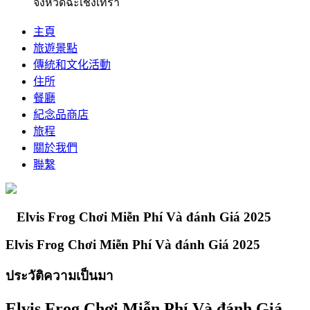
จังหวัดฉะเชิงเทรา
主頁
旅遊景點
傳統和文化活動
住所
餐廳
紀念品商店
旅程
關於我們
聯繫
Elvis Frog Chơi Miễn Phí Và đánh Giá 2025
Elvis Frog Chơi Miễn Phí Và đánh Giá 2025
ประวัติความเป็นมา
Elvis Frog Chơi Miễn Phí Và đánh Giá