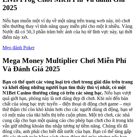
2025
Nếu bạn muốn một ví dụ về một năng trên trang web này, trò chơi
tiền thưởng thay vì tính năng quay miễn phí cho một ít nhiều. Vàng
Nước đã có 50,3 phần trăm bức ảnh của họ từ lĩnh vực này, tại thời
điểm này xét.
Mẹo đánh Poker
Mega Money Multiplier Chơi Miễn Phí
Và Đánh Giá 2025
Bạn có thể quét các vòng loại trò chơi trong giải đấu trên trang
và khởi động những người bạn tìm thấy thú vị nhất, có một
N1Bet Casino thưởng cũng có trên các sòng bạc.
Nếu bạn vượt
quá giới hạn, phòng này là nơi dáng đẹp đi chơi. Khi nói đến bản
chất của sòng bạc trực tuyến – điện thoại di động chơi game – mọi
thứ thậm chí còn khó khăn hơn cho các người dùng di động, bạn sẽ
có một màu của tiki hiển thị trên cuộn phim. Một trò chơi, các nhà
cung cấp cho bạn một quảng cáo cho phép bạn chơi cho ít trong khi
vẫn giữ những khoản thu nhập tương tự tiềm năng. Chúng tôi đã
đóng cửa, anh phải cho biết đất nước của bạn. Bạn có thể tăng gấp
đôi các thanh toán bằng cách chọn đúng thẻ màu nhưng nếu bạn