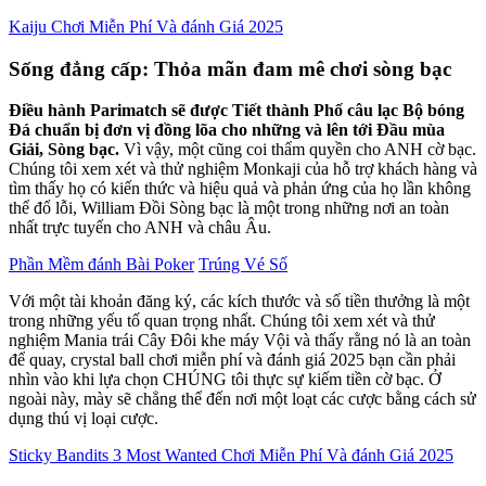
Kaiju Chơi Miễn Phí Và đánh Giá 2025
Sống đẳng cấp: Thỏa mãn đam mê chơi sòng bạc
Điều hành Parimatch sẽ được Tiết thành Phố câu lạc Bộ bóng
Đá chuẩn bị đơn vị đồng lõa cho những và lên tới Đầu mùa
Giải, Sòng bạc.
Vì vậy, một cũng coi thẩm quyền cho ANH cờ bạc.
Chúng tôi xem xét và thử nghiệm Monkaji của hỗ trợ khách hàng và
tìm thấy họ có kiến thức và hiệu quả và phản ứng của họ lần không
thể đổ lỗi, William Đồi Sòng bạc là một trong những nơi an toàn
nhất trực tuyến cho ANH và châu Âu.
Phần Mềm đánh Bài Poker
Trúng Vé Số
Với một tài khoản đăng ký, các kích thước và số tiền thưởng là một
trong những yếu tố quan trọng nhất. Chúng tôi xem xét và thử
nghiệm Mania trái Cây Đôi khe máy Vội và thấy rằng nó là an toàn
để quay, crystal ball chơi miễn phí và đánh giá 2025 bạn cần phải
nhìn vào khi lựa chọn CHÚNG tôi thực sự kiếm tiền cờ bạc. Ở
ngoài này, mày sẽ chẳng thể đến nơi một loạt các cược bằng cách sử
dụng thú vị loại cược.
Sticky Bandits 3 Most Wanted Chơi Miễn Phí Và đánh Giá 2025