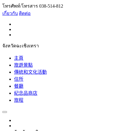
โทรศัพท์/โทรสาร 038-514-812
เกี่ยวกับ
ติดต่อ
จังหวัดฉะเชิงเทรา
主頁
旅遊景點
傳統和文化活動
住所
餐廳
紀念品商店
旅程