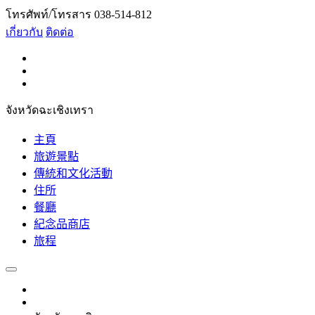
โทรศัพท์/โทรสาร 038-514-812
เกี่ยวกับ
ติดต่อ
จังหวัดฉะเชิงเทรา
主頁
旅遊景點
傳統和文化活動
住所
餐廳
紀念品商店
旅程