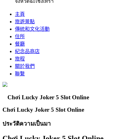
จังหวัดฉะเชิงเทรา
主頁
旅遊景點
傳統和文化活動
住所
餐廳
紀念品商店
旅程
關於我們
聯繫
Chơi Lucky Joker 5 Slot Online
Chơi Lucky Joker 5 Slot Online
ประวัติความเป็นมา
Chơi Lucky Joker 5 Slot Online